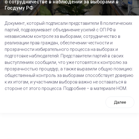
о сотрудничестве в наблюдении за выборами в
Госдуму РФ
Документ, который подписали представители 8 политических
партий, подразумевает объединение усилий с ОП РФ в
независимом контроле за выборами, сотрудничество в
реализации прав граждан, обеспечении честности и
прозрачности избирательного процесса на выборах и
подготовке наблюдателей. Представители партий в своих
выступлениях сообщили, что уже готовятся к контролю за
прозрачностью процедур, а также выразили общую позицию:
общественный контроль за выборами способствует доверию
к их итогам, и участникам выборов важно не оставаться в
стороне от этого процесса. Подробнее – в материале НОМ.
Далее
tps://www.high-endrolex.com/26