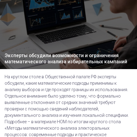
Эксперты обсудили возможности и ограничения
математического анализа избирательных кампаний
На круглом столе в Общественной палате РФ эксперты
обсудили, какие математические подходы применимы к
анализу выборов и где проходят границы их использования.
Отдельное внимание было уделено тому, что формально
выявленные отклонения от средних значений требуют
проверки с помощью сведений наблюдателей,
документального анализа и изучения локальной специфики.
Подробнее – в материале НОМ по итогам круглого стола
«Методы математического анализа электоральных
процессов: современные подходы и практическое