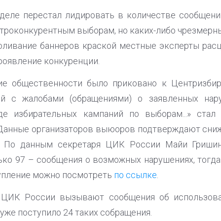
еделе перестал лидировать в количестве сообщени
троконкурентным выборам, но каких-либо чрезмерны
оливание баннеров краской местные эксперты расц
проявление конкуренции.
ие общественности было приковано к Центризбир
ий с жалобами (обращениями) о заявленных нару
де избирательных кампаний по выборам...» ста
 Данные организаторов выюоров подтверждают сниж
. По данным секретаря ЦИК России Майи Гришино
ко 97 – сообщения о возможных нарушениях, тогда 
упление можно посмотреть
по ссылке
.
 ЦИК России вызывают сообщения об использова
уже поступило 24 таких собращения.