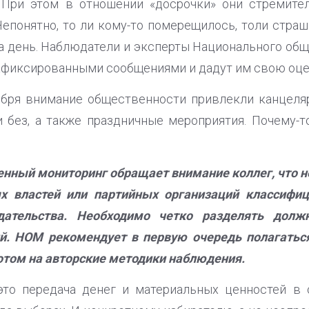
 При этом в отношении «досрочки» они стремите
Непонятно, то ли кому-то померещилось, толи стра
на день. Наблюдатели и эксперты Национального об
афиксированными сообщениями и дадут им свою оце
ября внимание общественности привлекли канцеля
 без, а также праздничные мероприятия. Почему-
ный мониторинг обращает внимание коллег, что н
х властей или партийных организаций классифи
одательства. Необходимо четко разделять долж
. НОМ рекомендует в первую очередь полагаться
отом на авторские методики наблюдения.
это передача денег и материальных ценностей в 