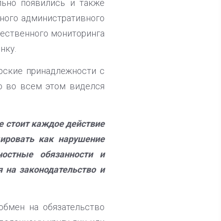
льно появились и также
шного административного
щественного мониторинга
нку.
рские принадлежности с
то во всем этом виделся
е стоит каждое действие
цировать как нарушение
ностные обязанности и
 на законодательство и
обмен на обязательство