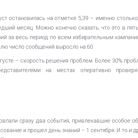
уст остановилась на отметке 5,39 – именно стольк
дший месяц. Можно конечно сказать, что это в пят
ний за весь период по всем избирательным кампания
лю число сообщений выросло на 60.
вгусте – скорость решения проблем. Более 30% про
едставителями на местах оперативно провер
овпали сразу два события, привлекавшие особое о
сование и прошел день знаний – 1 сентября. И то и 