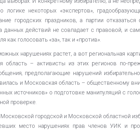
да выборах. И конкретному избирателю, а не неопр
о логике некоторых «экспертов», градообразую
ание городских праздников, а партии отказаться
а данных действий не совпадает с правовой, и са
я как голосовать «за», так и «против».
ожных нарушениях растет, а вот региональная карти
я область – активисты из этих регионов по-пре
общения, предполагающие нарушений избирательног
авилась и Московская область – общественному в
нных источников» о подготовке манипуляций с голо
ной проверке.
Московской городской и Московской областной из
евших место нарушениях прав членов УИК и про