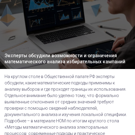
Эксперты обсудили возможности и ограничения
математического анализа избирательных кампаний
На круглом столе в Общественной палате РФ эксперты
обсудили, какие математические подходы применимы к
анализу выборов и где проходят границы их использования.
Отдельное внимание было уделено тому, что формально
выявленные отклонения от средних значений требуют
проверки с помощью сведений наблюдателей,
документального анализа и изучения локальной специфики.
Подробнее – в материале НОМ по итогам круглого стола
«Методы математического анализа электоральных
процессов: современные подходы и практическое