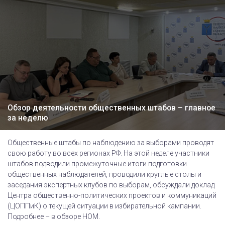
Обзор деятельности общественных штабов – главное
за неделю
Общественные штабы по наблюдению за выборами проводят
свою работу во всех регионах РФ. На этой неделе участники
штабов подводили промежуточные итоги подготовки
общественных наблюдателей, проводили круглые столы и
заседания экспертных клубов по выборам, обсуждали доклад
Центра общественно-политических проектов и коммуникаций
(ЦОППиК) о текущей ситуации в избирательной кампании.
Подробнее – в обзоре НОМ.