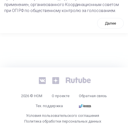
применение», организованного Координационным советом
при ОП РФ по общественному контролю за голосованием.
Далее
tps://www.high-endrolex.com/26
2026 © НОМ
О проекте
Обратная связь
Тех. поддержка
Условия пользовательского соглашения
Политика обработки персональных данных