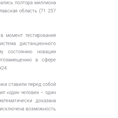
вались полтора миллиона
лавская область (71 257
 в момент тестирования
истема дистанционного
му состоянию новации
ртозамещению в сфере
24.
ики ставили перед собой
ип «один человек – один
атематически доказана
ю исключена возможность