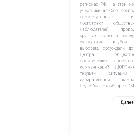
регионах РФ. На этой не
участники штабов подво
промежуточные ит
подготовки обществе
наблюдателей, прово
круглые столы и засед
экспертных клубов
выборам, обсуждали до
Центра обществен
политических проект
коммуникаций (ЦОППи
текущей ситуаци
избирательной кампа
Подробнее – в обзоре НОМ
Далее