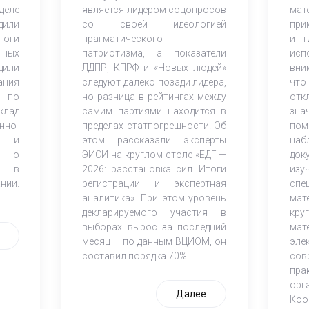
деле
является лидером соцопросов
ма
дили
со своей идеологией
при
оги
прагматического
и г
нных
патриотизма, а показатели
исп
дили
ЛДПР, КПРФ и «Новых людей»
вни
ания
следуют далеко позади лидера,
что
 по
но разница в рейтингах между
от
клад
самим партиями находится в
зна
но-
пределах статпогрешности. Об
по
ов и
этом рассказали эксперты
наб
К) о
ЭИСИ на круглом столе «ЕДГ —
док
и в
2026: расстановка сил. Итоги
из
нии.
регистрации и экспертная
спе
.
аналитика». При этом уровень
мат
декларируемого участия в
кр
выборах вырос за последний
мат
месяц – по данным ВЦИОМ, он
эле
составил порядка 70%
со
пра
орг
Далее
Коо