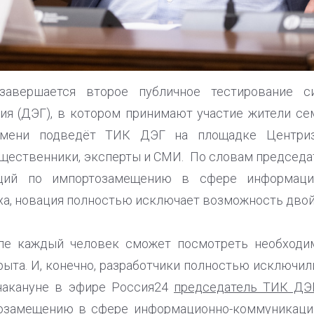
завершается второе публичное тестирование с
ия (ДЭГ), в котором принимают участие жители сем
емени подведёт ТИК ДЭГ на площадке Центризб
бщественники, эксперты и СМИ. По словам председа
ций по импортозамещению в сфере информацио
ха, новация полностью исключает возможность двой
ле каждый человек сможет посмотреть необходи
рыта. И, конечно, разработчики полностью исключи
 накануне в эфире Россия24
председатель ТИК ДЭ
озамещению в сфере информационно-коммуникаци