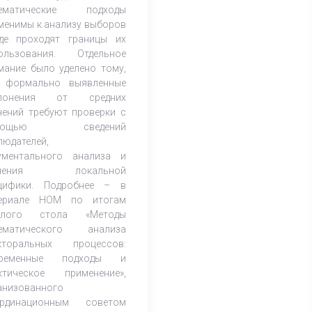
тематические подходы
менимы к анализу выборов
де проходят границы их
ользования. Отдельное
мание было уделено тому,
 формально выявленные
клонения от средних
чений требуют проверки с
мощью сведений
людателей,
ументального анализа и
учения локальной
цифики. Подробнее – в
ериале НОМ по итогам
углого стола «Методы
ематического анализа
кторальных процессов:
временные подходы и
ктическое применение»,
анизованного
рдинационным советом