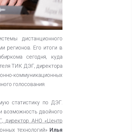
истемы дистанционного
и регионов. Его итоги в
иркома сегодня, куда
теля ТИК ДЭГ, директора
нно-коммуникационных
ного голосования.
мую статистику по ДЭГ.
ли возможность двойного
Г, директор АНО «Центр
онных технологий»
Илья