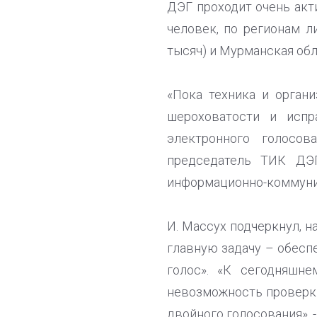
ДЭГ проходит очень акт
человек, по регионам л
тысяч) и Мурманская обла
«Пока техника и орган
шероховатости и испр
электронного голосо
председатель ТИК ДЭ
информационно-коммуник
И. Массух подчеркнул, 
главную задачу – обесп
голос». «К сегодняшн
невозможность проверки
двойного голосования», 