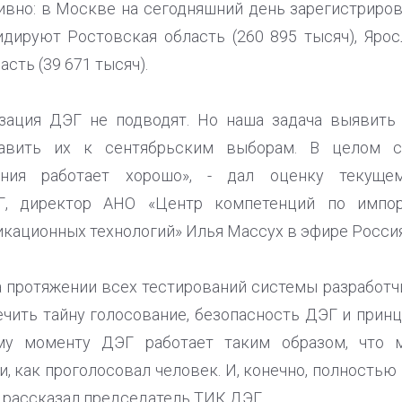
ивно: в Москве на сегодняшний день зарегистриро
идируют Ростовская область (260 895 тысяч), Ярос
сть (39 671 тысяч).
изация ДЭГ не подводят. Но наша задача выявить
авить их к сентябрьским выборам. В целом с
вания работает хорошо», - дал оценку текуще
Г, директор АНО «Центр компетенций по импо
ационных технологий» Илья Массух в эфире Россия
на протяжении всех тестирований системы разработч
ечить тайну голосование, безопасность ДЭГ и принц
ему моменту ДЭГ работает таким образом, что м
, как проголосовал человек. И, конечно, полность
- рассказал председатель ТИК ДЭГ.