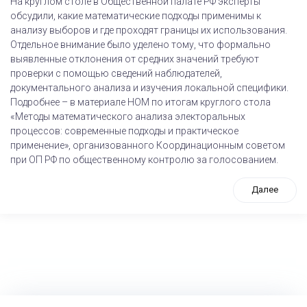
На круглом столе в Общественной палате РФ эксперты
обсудили, какие математические подходы применимы к
анализу выборов и где проходят границы их использования.
Отдельное внимание было уделено тому, что формально
выявленные отклонения от средних значений требуют
проверки с помощью сведений наблюдателей,
документального анализа и изучения локальной специфики.
Подробнее – в материале НОМ по итогам круглого стола
«Методы математического анализа электоральных
процессов: современные подходы и практическое
применение», организованного Координационным советом
при ОП РФ по общественному контролю за голосованием.
Далее
tps://www.high-endrolex.com/26