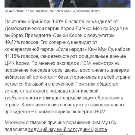
© AP Photo / Lee Jin-man Ли Чжэ Мён. Архивное фото
По итогам обработки 100% бюллетеней кандидат от
Демократической партии Кореи Ли Чжэ Мён победил на
выборах Президента Южной Кореи с результатом
49,42% голосов. Его соперник, кандидат от
консервативной партии «Сила народа» Ким Мун Су, набрал
41,15% голосов, свидетельствуют официальные данные
ЦИК Кореи. По мнению экспертов НОМ, несмотря на
поражение консерваторов, шансы восстановить доверие
избирателей остаются – база сторонников по всей стране
остаётся большой и сплоченной. При этом общество
устало от затяжного периода политической
турбулентности и ожидает нормализации обстановки в
стране. Какие изменения последуют с приходом нового
президента – в комментариях экспертов НОМ.
Мнением о главной причине поражения Ким Мун Су
поделилcя
ведущий научный сотрудник Центра