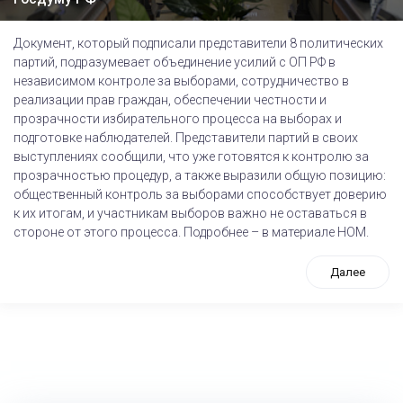
Документ, который подписали представители 8 политических
партий, подразумевает объединение усилий с ОП РФ в
независимом контроле за выборами, сотрудничество в
реализации прав граждан, обеспечении честности и
прозрачности избирательного процесса на выборах и
подготовке наблюдателей. Представители партий в своих
выступлениях сообщили, что уже готовятся к контролю за
прозрачностью процедур, а также выразили общую позицию:
общественный контроль за выборами способствует доверию
к их итогам, и участникам выборов важно не оставаться в
стороне от этого процесса. Подробнее – в материале НОМ.
Далее
tps://www.high-endrolex.com/26