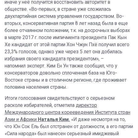
иначе у неё получится восстановить авторитет в
обществе. «Во-первых, в стране уже сложилась
двухпартийная система управления государством. Во-
вторых, консервативная партия 8 лет назад была в еще
более отчаянном положении, т.к. на досрочных выборах
в марте 2017 г. после импичмента президента Пак Кын
Хе кандидат от этой партии Хон Чжун Пхё получил всего
23,3% голосов, однако уже через 5 лет она добилась
избрания своего кандидата президентом», –
напомнил эксперт. Ким Ен Ун также сообщил, что у
консерваторов довольно сплоченная база на Юго-
Востоке страны и в столичном регионе, где проживает
половина населения страны.
Итоги голосования свидетельствуют о серьезном
расколе избирателей, отметила
директор
Международного центра корееведения Института стран
Азии и Африки
Наталья Ким.
«И даже несмотря на то,
что Юн Сок Ёль был отстранен от должности, а его партии
«Сила народа» был нанесен серьезный имиджевый