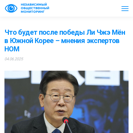
НЕЗАВИСИМЫЙ
ОБЩЕСТВЕННЫЙ
МОНИТОРИНГ
Что будет после победы Ли Чжэ Мён
в Южной Корее – мнения экспертов
НОМ
04.06.2025