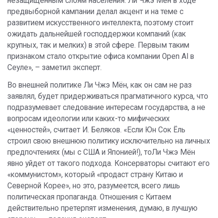
незащищенным слоям населения. Ли Чжэ Мён в ходе
предвыборной кампании делал акцент и на теме с
развитием искусственного интеллекта, поэтому стоит
ожидать дальнейшей господдержки компаний (как
крупных, так и мелких) в этой сфере. Первым таким
признаком стало открытие офиса компании Open AI в
Сеуле», – заметил эксперт.
Во внешней политике Ли Чжэ Мён, как он сам не раз
заявлял, будет придерживаться прагматичного курса, что
подразумевает следование интересам государства, а не
вопросам идеологии или каких-то мифических
«ценностей», считает И. Беляков. «Если Юн Сок Ëль
строил свою внешнюю политику исключительно на личных
предпочтениях (мы с США и Японией!), тоЛи Чжэ Мён
явно уйдет от такого подхода. Консерваторы считают его
«коммунистом», который «продаст страну Китаю и
Северной Корее», но это, разумеется, всего лишь
политическая пропаганда. Отношения с Китаем
действительно претерпят изменения, думаю, в лучшую