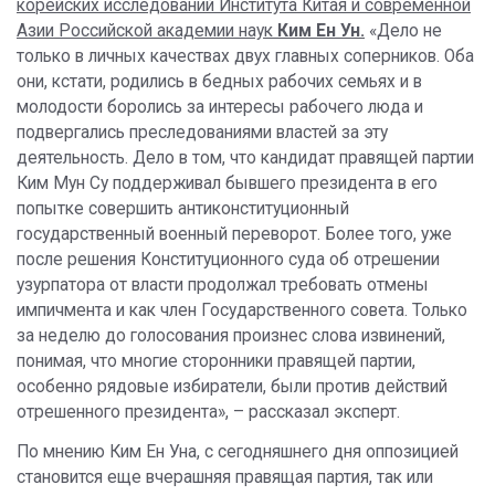
корейских исследований Института Китая и современной
Азии Российской академии наук
Ким Ен Ун.
«Дело не
только в личных качествах двух главных соперников. Оба
они, кстати, родились в бедных рабочих семьях и в
молодости боролись за интересы рабочего люда и
подвергались преследованиями властей за эту
деятельность. Дело в том, что кандидат правящей партии
Ким Мун Су поддерживал бывшего президента в его
попытке совершить антиконституционный
государственный военный переворот. Более того, уже
после решения Конституционного суда об отрешении
узурпатора от власти продолжал требовать отмены
импичмента и как член Государственного совета. Только
за неделю до голосования произнес слова извинений,
понимая, что многие сторонники правящей партии,
особенно рядовые избиратели, были против действий
отрешенного президента», – рассказал эксперт.
По мнению Ким Ен Уна, с сегодняшнего дня оппозицией
становится еще вчерашняя правящая партия, так или