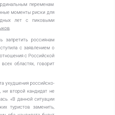
кардинальным переменам.
ичные моменты риски для
удных лет с пиковыми
ыков
.
сь запретить россиянам
ступила с заявлением о
е отношения с Российской
всех областях, говорит
та ухудшения российско-
, ни второй кандидат не
ась. «В данной ситуации
их туристов заменить,
ому оба кандидата будут