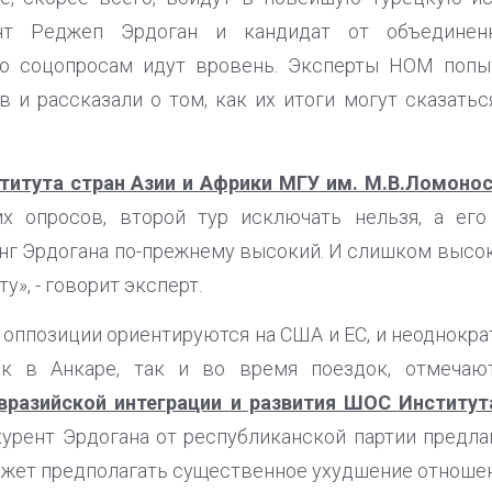
нт Реджеп Эрдоган и кандидат от объединен
по соцопросам идут вровень. Эксперты НОМ попы
 и рассказали о том, как их итоги могут сказатьс
титута стран Азии и Африки МГУ им. М.В.Ломон
х опросов, второй тур исключать нельзя, а его
нг Эрдогана по-прежнему высокий. И слишком высоки
у», - говорит эксперт.
 оппозиции ориентируются на США и ЕС, и неоднокра
ак в Анкаре, так и во время поездок, отмечаю
вразийской интеграции и развития ШОС Институ
курент Эрдогана от республиканской партии предла
ожет предполагать существенное ухудшение отношен