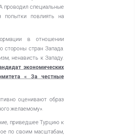
ША проводил специальные
я попытки повлиять на
формации в отношении
о стороны стран Запада.
изм, ненависть к Западу.
андидат экономических
омитета « За честные
итивно оценивают образ
ного желаемому».
ние, приведшее Турцию к
ное по своим масштабам,