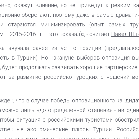
овно, окажут влияние, но не приведут к резким 
иционно оберегают, поэтому даже в самые драмат
ми стараются минимизировать (опыт самых тр
 – 2015-2016 гг. – это показал)», - считает
Павел Шл
ка звучала ранее из уст оппозиции (предлагало
сть в Турции). Но накануне выборов оппозиция вы
ы, будет продолжать развивать хорошие партнерски
ют за развитие российско-турецких отношений во 
жден, что в случае победы оппозиционного кандида
можно лишь «до определенной степени» - ни один
чтобы ситуация с российскими туристами обострил
ственные экономические плюсы Турции. Российск
па стала жить хуже, средств стала меньше. Поэт