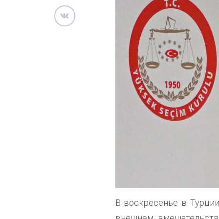
В воскресенье в Турции
внешнем вмешательстве