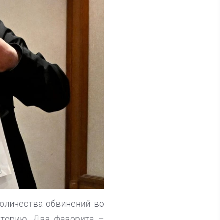
количества обвинений во
сторию. Два фаворита –