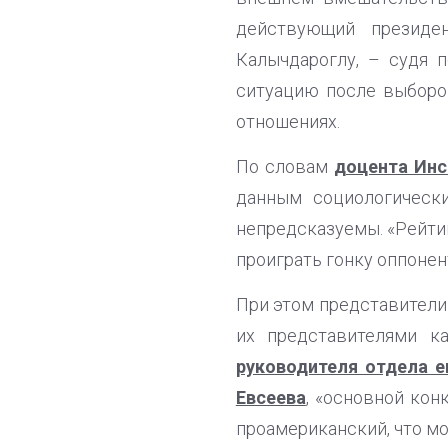
действующий президе
Калычдароглу, – судя 
ситуацию после выборов
отношениях.
По словам
доцента Инс
данным социологически
непредсказуемы. «Рейти
проиграть гонку оппонент
При этом представители
их представителями к
руководителя отдела е
Евсеева
, «основной кон
проамериканский, что м