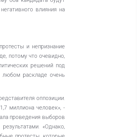
 негативного влияния на
протесты и непризнание
е, потому что очевидно,
литических решений под
и любом раскладе очень
редставителя оппозиции.
,7 миллиона человек», -
ачала проведения выборов
 результатами. «Однако,
бные протесты, которые