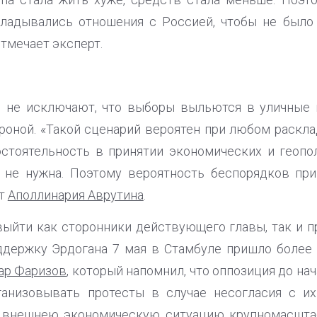
кладывались отношения с Россией, чтобы не было
отмечает эксперт.
ы не исключают, что выборы выльются в уличные 
роной. «Такой сценарий вероятен при любом расклад
остоятельность в принятии экономических и геопо
 не нужна. Поэтому вероятность беспорядков пр
ет
Аполлинария Аврутина
.
выйти как сторонники действующего главы, так и п
ддержку Эрдогана 7 мая в Стамбуле пришло более 1
ар Фаризов
, который напомнил, что оппозиция до н
ганизовывать протесты в случае несогласия с их
 внешнею экономическую ситуацию крупномасшта