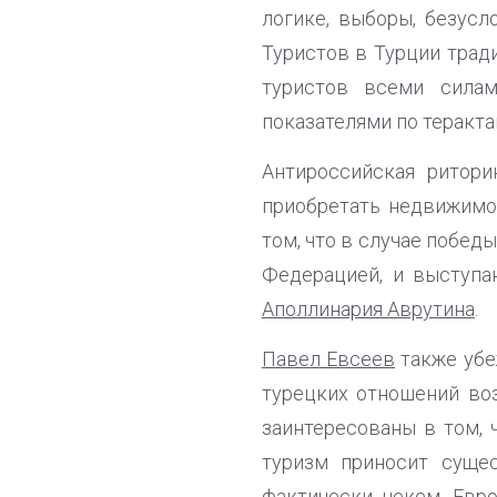
логике, выборы, безусл
Туристов в Турции трад
туристов всеми сила
показателями по терактам
Антироссийская ритори
приобретать недвижимо
том, что в случае побед
Федерацией, и выступа
Аполлинария Аврутина
.
Павел Евсеев
также убе
турецких отношений воз
заинтересованы в том, 
туризм приносит суще
фактически некем. Евро