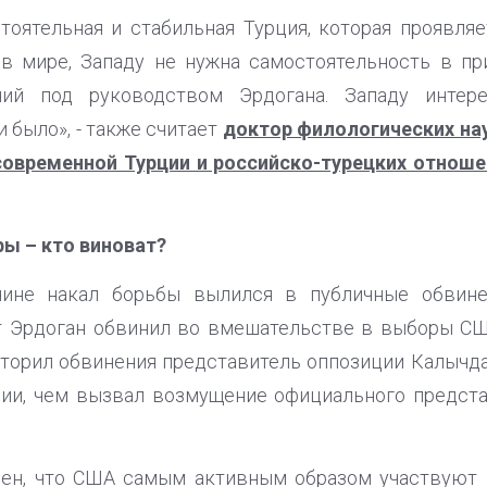
тоятельная и стабильная Турция, которая проявля
 в мире, Западу не нужна самостоятельность в п
ний под руководством Эрдогана. Западу интере
и было», - также считает
доктор филологических нау
овременной Турции и российско-турецких отнош
ы – кто виноват?
ичине накал борьбы вылился в публичные обвине
 Эрдоган обвинил во вмешательстве в выборы СШ
вторил обвинения представитель оппозиции Калычда
сии, чем вызвал возмущение официального предст
ен, что США самым активным образом участвуют в