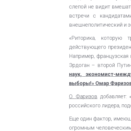
слепой не видит вмешат
встречи с кандидатам
внешнеполитический и эк
«Риторика, которую 
действующего президент
Например, французская г
Эрдоган – второй Пути
наук, экономист-меж
выборы!» Омар Фаризо
О. Фаризов
добавляет: 
российского лидера, по
Еще один фактор, имеющ
огромным человечески