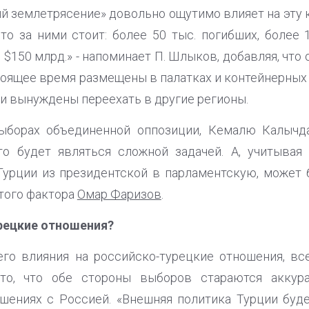
ий землетрясение» довольно ощутимо влияет на эту 
что за ними стоит: более 50 тыс. погибших, более 
$150 млрд.» - напоминает П. Шлыков, добавляя, что 
тоящее время размещены в палатках и контейнерных 
и вынуждены переехать в другие регионы.
ыборах объединенной оппозиции, Кемалю Калычд
то будет являться сложной задачей. А, учитывая
урции из президентской в парламентскую, может 
того фактора
Омар Фаризов
.
рецкие отношения?
его влияния на российско-турецкие отношения, вс
то, что обе стороны выборов стараются аккур
шениях с Россией. «Внешняя политика Турции буде