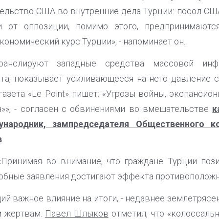
ельство США во внутренние дела Турции: посол С
и от оппозиции, помимо этого, предпринимаютс
ономический курс Турции», - напоминает он.
транслируют западные средства массовой ин
а, показывает усиливающееся на него давление с
азета «Le Point» пишет: «Угрозы войны, экспансион
н»», - согласен с обвинениями во вмешательстве
к
дународник, зампредседателя Общественного к
в
.
«Принимая во внимание, что граждане Турции поз
добные заявления достигают эффекта противополож
ий важное влияние на итоги, - недавнее землетрясе
м жертвам.
Павел Шлыков
отметил, что «колоссаль