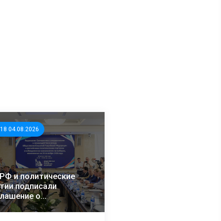
:18 04.08.2026
РФ и политические
тии подписали
лашение о
рудничестве в
блюдении за выборами