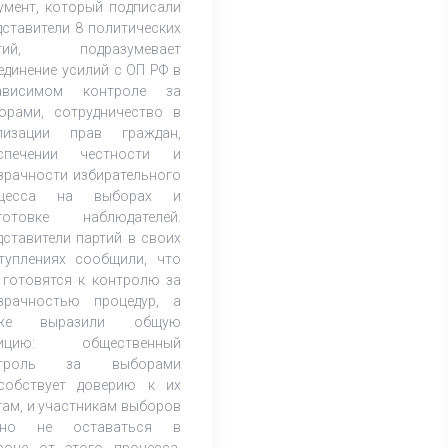
умент, который подписали
осдуму РФ
дставители 8 политических
ртий, подразумевает
единение усилий с ОП РФ в
ависимом контроле за
орами, сотрудничество в
лизации прав граждан,
спечении честности и
зрачности избирательного
оцесса на выборах и
готовке наблюдателей.
дставители партий в своих
туплениях сообщили, что
 готовятся к контролю за
зрачностью процедур, а
кже выразили общую
зицию: общественный
нтроль за выборами
собствует доверию к их
гам, и участникам выборов
жно не оставаться в
роне от этого процесса.