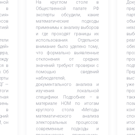
ной
На круглом столе в
Док
кампаний
в Г
м в
Общественной палате РФ
пре
сия»
эксперты обсудили, какие
па
осов
математические подходы
объ
ией
применимы к анализу выборов
нез
и где проходят границы их
выб
тели
использования. Отдельное
реа
дей»
внимание было уделено тому,
обе
ера,
что формально выявленные
про
ежду
отклонения от средних
пр
ся в
значений требуют проверки с
под
. Об
помощью сведений
Пре
ерты
наблюдателей,
выс
ДГ —
документального анализа и
уже
тоги
изучения локальной
про
тная
специфики. Подробнее – в
та
вень
материале НОМ по итогам
по
ия в
круглого стола «Методы
ко
дний
математического анализа
спо
, он
электоральных процессов:
ито
современные подходы и
ва
практическое применение»,
сто