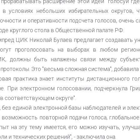
рорабатывать расширение этой идеи "голосуй где
 в условиях небольших избирательных округов, 
точности и оперативности подсчета голосов, очень
 ходе круглого стола в Общественной палате РФ.
мпред ЦИК Николай Булаев предлагает создавать ун
огут проголосовать на выборах в любом регион
ИК, должны быть налажены связи между субъект
протоколы. Это "весьма сложная система", добавила
овая практика знает институты дистанционного гол
е. При электронном голосовании, подчеркнула Гри
и в соответствующем округе".
е, без единой электронной базы наблюдателей и эле
 возможность повторной подачи голоса, глобально
ыт на эту тему имеется, его можно изучать, улучш
ли и технических решений", - заключила она.