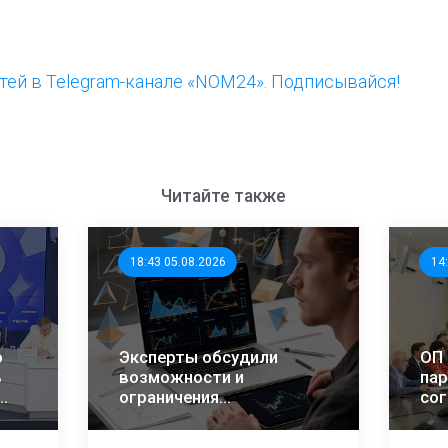
ей в Telegram-канале «NOM24». Подписывайся!
Читайте также
18:43 05.08.2026
14
о
Эксперты обсудили
ОП 
ь
возможности и
пар
ограничения
сог
СИ
математического
сот
анализа избирательных
на