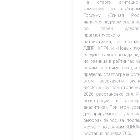
На старте агитацион
кампании по выбора
Госдуму «Единая Рос
является лидером соцопр
со своей идеолог
прагматического
патриотизма, а показа
ЛДПР, КПРФ и «Новых лю
следуют далеко позади лид
но разница в рейтингах м
самим партиями находит
пределах статпогрешности
этом рассказали эксп
ЭИСИ на круглом столе «Е
2026: расстановка сил. И
регистрации и экспер
аналитика». При этом уро
декларируемого участ
выборах вырос за после
месяц – по данным ВЦИОМ
составил порядка 70%