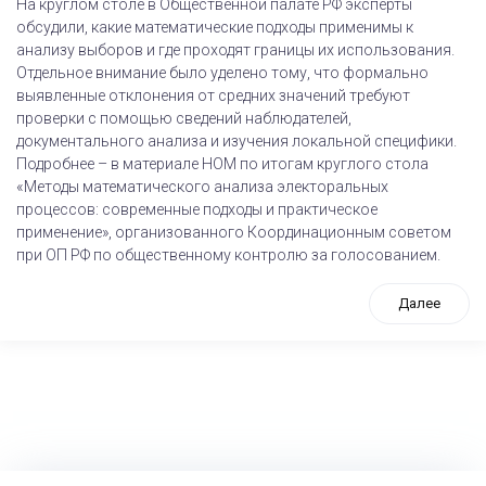
На круглом столе в Общественной палате РФ эксперты
обсудили, какие математические подходы применимы к
анализу выборов и где проходят границы их использования.
Отдельное внимание было уделено тому, что формально
выявленные отклонения от средних значений требуют
проверки с помощью сведений наблюдателей,
документального анализа и изучения локальной специфики.
Подробнее – в материале НОМ по итогам круглого стола
«Методы математического анализа электоральных
процессов: современные подходы и практическое
применение», организованного Координационным советом
при ОП РФ по общественному контролю за голосованием.
Далее
tps://www.high-endrolex.com/26