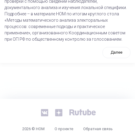
проверки с помощью сведений наблюдателей,
документального анализа и изучения локальной специфики.
Подробнее – в материале НОМ по итогам круглого стола
«Методы математического анализа электоральных
процессов: современные подходы и практическое
применение», организованного Координационным советом
при ОП РФ по общественному контролю за голосованием.
Далее
tps://www.high-endrolex.com/26
2026 © НОМ
О проекте
Обратная связь