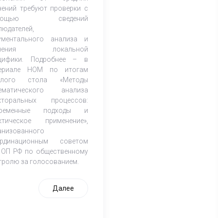
чений требуют проверки с
мощью сведений
людателей,
ументального анализа и
учения локальной
цифики. Подробнее – в
ериале НОМ по итогам
углого стола «Методы
ематического анализа
кторальных процессов:
временные подходы и
ктическое применение»,
анизованного
рдинационным советом
 ОП РФ по общественному
тролю за голосованием.
Далее