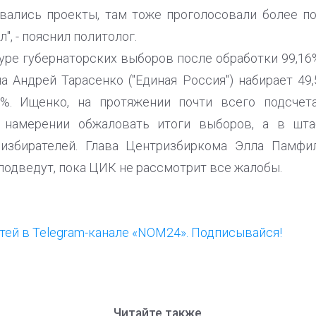
овались проекты, там тоже проголосовали более поз
", - пояснил политолог.
уре губернаторских выборов после обработки 99,16
а Андрей Тарасенко ("Единая Россия") набирает 49
6%. Ищенко, на протяжении почти всего подсчет
о намерении обжаловать итоги выборов, а в шта
избирателей. Глава Центризбиркома Элла Памфил
подведут, пока ЦИК не рассмотрит все жалобы.
ей в Telegram-канале «NOM24». Подписывайся!
Читайте также