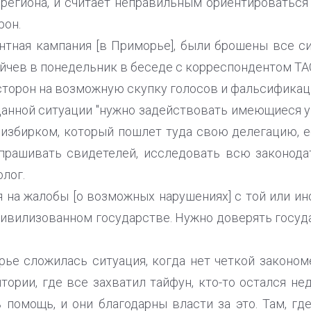
 региона, и считает неправильным ориентироватьс
рон.
тная кампания [в Приморье], были брошены все с
ейчев в понедельник в беседе с корреспондентом ТА
сторон на возможную скупку голосов и фальсификации
данной ситуации "нужно задействовать имеющиеся у 
тризбирком, который пошлет туда свою делегацию, е
апрашивать свидетелей, исследовать всю законода
олог.
я на жалобы [о возможных нарушениях] с той или ин
ивилизованном государстве. Нужно доверять госуд
рье сложилась ситуация, когда нет четкой законо
итории, где все захватил тайфун, кто-то остался нед
 помощь, и они благодарны власти за это. Там, г