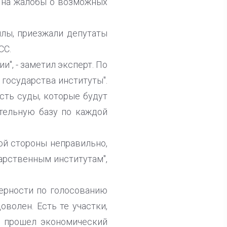
я на жалобы о возможных
илы, приезжали депутаты
СС.
", - заметил эксперт. По
государства институты".
сть суды, которые будут
тельную базу по каждой
ой стороны неправильно,
арственным институтам",
мерности по голосованию
оволен. Есть те участки,
де прошел экономический