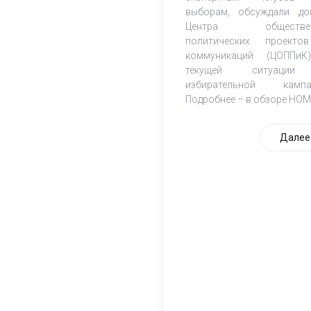
выборам, обсуждали до
Центра обществен
политических проект
коммуникаций (ЦОППи
текущей ситуаци
избирательной кампа
Подробнее – в обзоре НОМ
Далее