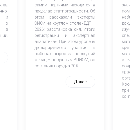
клад
самим партиями находится в
зна
но-
пределах статпогрешности. Об
по
ов и
этом рассказали эксперты
наб
К) о
ЭИСИ на круглом столе «ЕДГ —
док
и в
2026: расстановка сил. Итоги
из
нии.
регистрации и экспертная
спе
.
аналитика». При этом уровень
мат
декларируемого участия в
кр
выборах вырос за последний
мат
месяц – по данным ВЦИОМ, он
эле
составил порядка 70%
со
пра
орг
Далее
Коо
при
кон