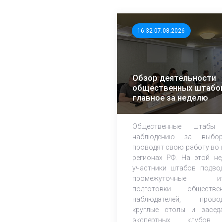
16:32 07.08.2026
Обзор деятельности
общественных штабо
главное за неделю
Общественные штабы
наблюдению за выбор
проводят свою работу во 
регионах РФ. На этой не
участники штабов подво
промежуточные ит
подготовки обществе
наблюдателей, прово
круглые столы и засед
экспертных клубов