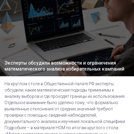
Эксперты обсудили возможности и ограничения
математического анализа избирательных кампаний
На круглом столе в Общественной палате РФ эксперты
обсудили, какие математические подходы применимы к
анализу выборов и где проходят границы их использования.
Отдельное внимание было уделено тому, что формально
выявленные отклонения от средних значений требуют
проверки с помощью сведений наблюдателей,
документального анализа и изучения локальной специфики.
Подробнее – в материале НОМ по итогам круглого стола
«Методы математического анализа электоральных