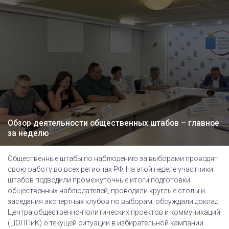
Обзор деятельности общественных штабов – главное
за неделю
Общественные штабы по наблюдению за выборами проводят
свою работу во всех регионах РФ. На этой неделе участники
штабов подводили промежуточные итоги подготовки
общественных наблюдателей, проводили круглые столы и
заседания экспертных клубов по выборам, обсуждали доклад
Центра общественно-политических проектов и коммуникаций
(ЦОППиК) о текущей ситуации в избирательной кампании.