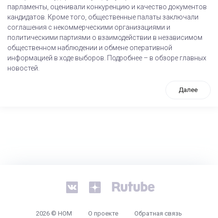
парламенты, оценивали конкуренцию и качество документов
кандидатов. Кроме того, общественные палаты заключали
соглашения с некоммерческими организациями и
политическими партиями о взаимодействии в независимом
общественном наблюдении и обмене оперативной
информацией в ходе выборов. Подробнее – в обзоре главных
новостей.
Далее
tps://www.high-endrolex.com/26
2026 © НОМ
О проекте
Обратная связь