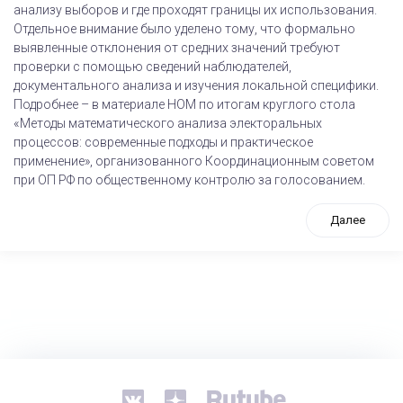
анализу выборов и где проходят границы их использования.
Отдельное внимание было уделено тому, что формально
выявленные отклонения от средних значений требуют
проверки с помощью сведений наблюдателей,
документального анализа и изучения локальной специфики.
Подробнее – в материале НОМ по итогам круглого стола
«Методы математического анализа электоральных
процессов: современные подходы и практическое
применение», организованного Координационным советом
при ОП РФ по общественному контролю за голосованием.
Далее
tps://www.high-endrolex.com/26