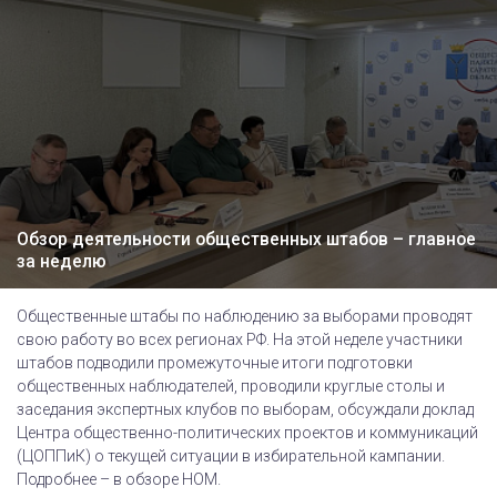
Обзор деятельности общественных штабов – главное
за неделю
Общественные штабы по наблюдению за выборами проводят
свою работу во всех регионах РФ. На этой неделе участники
штабов подводили промежуточные итоги подготовки
общественных наблюдателей, проводили круглые столы и
заседания экспертных клубов по выборам, обсуждали доклад
Центра общественно-политических проектов и коммуникаций
(ЦОППиК) о текущей ситуации в избирательной кампании.
Подробнее – в обзоре НОМ.