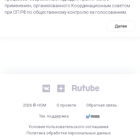
применение», организованного Координационным советом
при ОП РФ по общественному контролю за голосованием.
Далее
tps://www.high-endrolex.com/26
2026 © НОМ
О проекте
Обратная связь
Тех. поддержка
Условия пользовательского соглашения
Политика обработки персональных данных