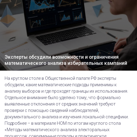
Эксперты обсудили возможности и ограничения
математического анализа избирательных кампаний
На круглом столе в Общественной палате РФ эксперты
обсудили, какие математические подходы применимы к
анализу выборов и где проходят границы их использования.
Отдельное внимание было уделено тому, что формально
выявленные отклонения от средних значений требуют
проверки с помощью сведений наблюдателей,
документального анализа и изучения локальной специфики.
Подробнее – в материале НОМ по итогам круглого стола
«Методы математического анализа электоральных
процессов: современные подходы и практическое