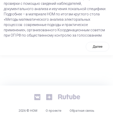
проверки с помощью сведений наблюдателей,
документального анализа и изучения локальной специфики.
Подробнее – в материале НОМ по итогам круглого стола
«Методы математического анализа электоральных
процессов: современные подходы и практическое
применение», организованного Координационным советом
при ОП РФ по общественному контролю за голосованием.
Далее
tps://www.high-endrolex.com/26
2026 © НОМ
О проекте
Обратная связь