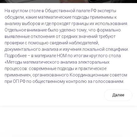
На круглом столе в Общественной палате РФ эксперты
обсудили, какие математические подходы применимы к
анализу выборов и где проходят границы их использования.
Отдельное внимание было уделено тому, что формально
выявленные отклонения от средних значений требуют
проверки с помощью сведений наблюдателей,
документального анализа и изучения локальной специфики.
Подробнее – в материале НОМ по итогам круглого стола
«Методы математического анализа электоральных
процессов: современные подходы и практическое
применение», организованного Координационным советом
при ОП РФ по общественному контролю за голосованием.
Далее
tps://www.high-endrolex.com/26