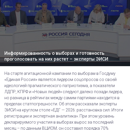
Информированность о выборах и готовность
проголосовать на них растет – эксперты ЭИСИ
На старте агитационной кампании по выборам в Госдуму
«Единая Россия» является лидером соцопросов со своей
идеологией прагматического патриотизма, а показатели
ЛДПР, КПРФ и «Новых людей» следуют далеко позади лидера,
но разница в рейтингах между самим партиями находится в
пределах статпогрешности. Об этом рассказали эксперты
ЭИСИ на круглом столе «ЕДГ — 2026: расстановка сил. Итоги
регистрации и экспертная аналитика». При этом уровень
декларируемого участия в выборах вырос за последний
месяц – по данным ВЦИОМ, он составил порядка 70%