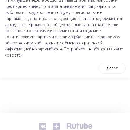
На минувшей неделе общественные штабы анализировали
предварительные итоги этапа выдвижения кандидатов на
выборах в Государственную Думу и региональные
парламенты, оценивали конкуренцию и качество документов
кандидатов. Кроме того, общественные палаты заключали
соглашения с некоммерческими организациями и
политическими партиями о взаимодействии в независимом
общественном наблюдении и обмене оперативной
информацией в ходе выборов. Подробнее – в обзоре главных
новостей.
Далее
tps://www.high-endrolex.com/26