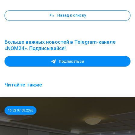
Назад к списку
Больше важных новостей в Telegram-канале
«NOM24». Подписывайся!
Подписаться
Читайте также
16:32 07.08.2026