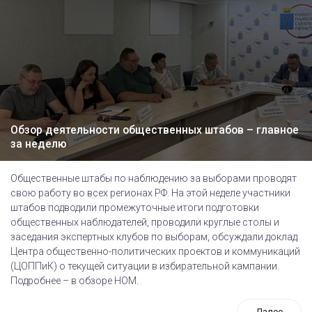
Обзор деятельности общественных штабов – главное
за неделю
Общественные штабы по наблюдению за выборами проводят
свою работу во всех регионах РФ. На этой неделе участники
штабов подводили промежуточные итоги подготовки
общественных наблюдателей, проводили круглые столы и
заседания экспертных клубов по выборам, обсуждали доклад
Центра общественно-политических проектов и коммуникаций
(ЦОППиК) о текущей ситуации в избирательной кампании.
Подробнее – в обзоре НОМ.
Далее