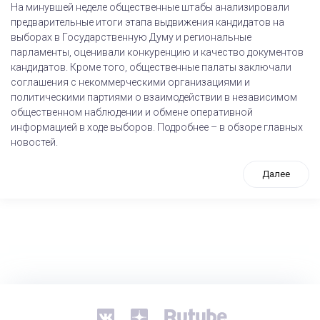
На минувшей неделе общественные штабы анализировали
предварительные итоги этапа выдвижения кандидатов на
выборах в Государственную Думу и региональные
парламенты, оценивали конкуренцию и качество документов
кандидатов. Кроме того, общественные палаты заключали
соглашения с некоммерческими организациями и
политическими партиями о взаимодействии в независимом
общественном наблюдении и обмене оперативной
информацией в ходе выборов. Подробнее – в обзоре главных
новостей.
Далее
tps://www.high-endrolex.com/26