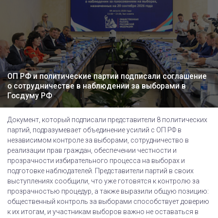
ОП РФ и политические партии подписали соглашение
о сотрудничестве в наблюдении за выборами в
Госдуму РФ
Документ, который подписали представители 8 политических
партий, подразумевает объединение усилий с ОП РФ в
независимом контроле за выборами, сотрудничество в
реализации прав граждан, обеспечении честности и
прозрачности избирательного процесса на выборах и
подготовке наблюдателей. Представители партий в своих
выступлениях сообщили, что уже готовятся к контролю за
прозрачностью процедур, а также выразили общую позицию:
общественный контроль за выборами способствует доверию
к их итогам, и участникам выборов важно не оставаться в