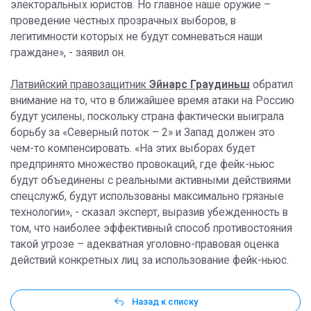
электоральных юристов. Но главное наше оружие –
проведение честных прозрачных выборов, в
легитимности которых не будут сомневаться наши
граждане», - заявил он.
Латвийский правозащитник
Эйнарс Граудиньш
обратил
внимание на то, что в ближайшее время атаки на Россию
будут усилены, поскольку страна фактически выиграла
борьбу за «Северный поток – 2» и Запад должен это
чем-то компенсировать. «На этих выборах будет
предпринято множество провокаций, где фейк-ньюс
будут объединены с реальными активными действиями
спецслужб, будут использованы максимально грязные
технологии», - сказал эксперт, выразив убежденность в
том, что наиболее эффективный способ противостояния
такой угрозе – адекватная уголовно-правовая оценка
действий конкретных лиц за использование фейк-ньюс.
Назад к списку