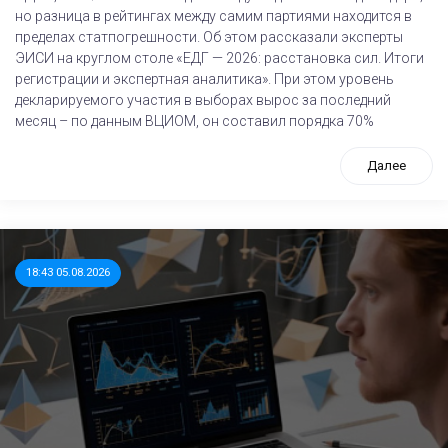
но разница в рейтингах между самим партиями находится в
пределах статпогрешности. Об этом рассказали эксперты
ЭИСИ на круглом столе «ЕДГ — 2026: расстановка сил. Итоги
регистрации и экспертная аналитика». При этом уровень
декларируемого участия в выборах вырос за последний
месяц – по данным ВЦИОМ, он составил порядка 70%
Далее
18:43 05.08.2026