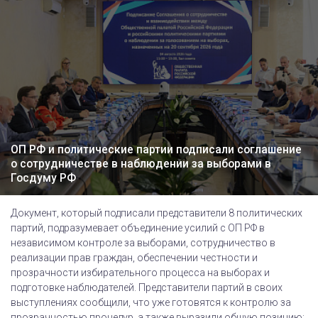
ОП РФ и политические партии подписали соглашение
о сотрудничестве в наблюдении за выборами в
Госдуму РФ
Документ, который подписали представители 8 политических
партий, подразумевает объединение усилий с ОП РФ в
независимом контроле за выборами, сотрудничество в
реализации прав граждан, обеспечении честности и
прозрачности избирательного процесса на выборах и
подготовке наблюдателей. Представители партий в своих
выступлениях сообщили, что уже готовятся к контролю за
прозрачностью процедур, а также выразили общую позицию: