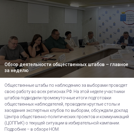
Обзор деятельности общественных штабов – главное
за неделю
Общественные штабы по наблюдению за выборами проводят
свою работу во всех регионах РФ. На этой неделе участники
штабов подводили промежуточные итоги подготовки
общественных наблюдателей, проводили круглые столы и
заседания экспертных клубов по выборам, обсуждали доклад
Центра общественно-политических проектов и коммуникаций
(ЦОППиК) о текущей ситуации в избирательной кампании.
Подробнее – в обзоре НОМ.