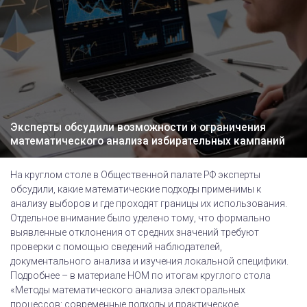
Эксперты обсудили возможности и ограничения
математического анализа избирательных кампаний
На круглом столе в Общественной палате РФ эксперты
обсудили, какие математические подходы применимы к
анализу выборов и где проходят границы их использования.
Отдельное внимание было уделено тому, что формально
выявленные отклонения от средних значений требуют
проверки с помощью сведений наблюдателей,
документального анализа и изучения локальной специфики.
Подробнее – в материале НОМ по итогам круглого стола
«Методы математического анализа электоральных
процессов: современные подходы и практическое