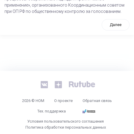
применение», организованного Координационным советом
при ОП РФ по общественному контролю за голосованием.
Далее
tps://www.high-endrolex.com/26
2026 © НОМ
О проекте
Обратная связь
Тех. поддержка
Условия пользовательского соглашения
Политика обработки персональных данных