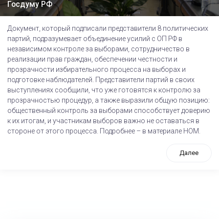
Госдуму РФ
Документ, который подписали представители 8 политических
партий, подразумевает объединение усилий с ОП РФ в
независимом контроле за выборами, сотрудничество в
реализации прав граждан, обеспечении честности и
прозрачности избирательного процесса на выборах и
подготовке наблюдателей. Представители партий в своих
выступлениях сообщили, что уже готовятся к контролю за
прозрачностью процедур, а также выразили общую позицию:
общественный контроль за выборами способствует доверию
к их итогам, и участникам выборов важно не оставаться в
стороне от этого процесса. Подробнее – в материале НОМ.
Далее
tps://www.high-endrolex.com/26