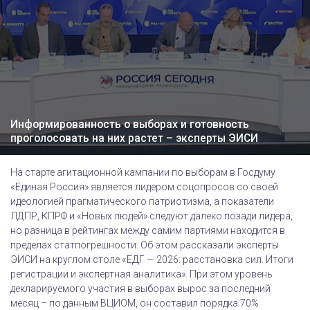
Информированность о выборах и готовность
проголосовать на них растет – эксперты ЭИСИ
На старте агитационной кампании по выборам в Госдуму
«Единая Россия» является лидером соцопросов со своей
идеологией прагматического патриотизма, а показатели
ЛДПР, КПРФ и «Новых людей» следуют далеко позади лидера,
но разница в рейтингах между самим партиями находится в
пределах статпогрешности. Об этом рассказали эксперты
ЭИСИ на круглом столе «ЕДГ — 2026: расстановка сил. Итоги
регистрации и экспертная аналитика». При этом уровень
декларируемого участия в выборах вырос за последний
месяц – по данным ВЦИОМ, он составил порядка 70%