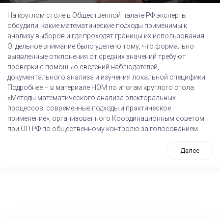
На круглом столе в Общественной палате РФ эксперты
обсудили, какие математические подходы применимы к
анализу выборов и где проходят границы их использования.
Отдельное внимание было уделено тому, что формально
выявленные отклонения от средних значений требуют
проверки с помощью сведений наблюдателей,
документального анализа и изучения локальной специфики.
Подробнее – в материале НОМ по итогам круглого стола
«Методы математического анализа электоральных
процессов: современные подходы и практическое
применение», организованного Координационным советом
при ОП РФ по общественному контролю за голосованием.
Далее
tps://www.high-endrolex.com/26