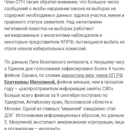
Член СПЧ также обратил внимание, что большое число
сообщений о якобы нарушении закона на выборах не
содержат необходимых данных: адреса участка, имени и
правового статуса заявителя. Над нагнетанием
негативной повестки на выборах работают
ангажированные с иноагентами наблюдатели и
некоторые представители КПРФ, пытающиеся выбить из
строя членов избирательных комиссий.
По данным Лиги безопасного интернета, к текущему часу
о Едином дне голосования зафиксировано более 4 тысяч
фейков. Однако, по словам
директора лиги, члена ОП РФ
Екатерины Мизулиной,
фейков меньше, чем в прошлом
году – «распространители информации заняты СВО».
Больше всего фейков за 9 сентября поступало по
Удмуртии, Алтайскому краю, Ярославской области и
Москве. Одной из главных "мишеней" ожидаемо стал
ДЭГ. Источниками информационных вбросов, по данным
Е. Мизулиной, выступают американские корпорации, лица
и организации – иноагенты.