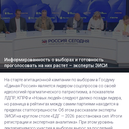
Информированность о выборах и готовность
проголосовать на них растет – эксперты ЭИСИ
На старте агитационной кампании по выборам в Госдуму
«Единая Россия» является лидером соцопросов со своей
идеологией прагматического патриотизма, а показатели
ЛДПР, КПРФ и «Новых людей» следуют далеко позади лидера,
но разница в рейтингах между самим партиями находится в
пределах статпогрешности. Об этом рассказали эксперты
ЭИСИ на круглом столе «ЕДГ — 2026: расстановка сил. Итоги
регистрации и экспертная аналитика». При этом уровень
декларируемого участия в выборах вырос за последний