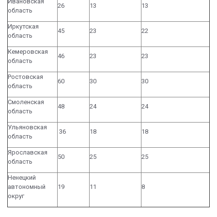
Ивановская
26
13
13
область
Иркутская
45
23
22
область
Кемеровская
46
23
23
область
Ростовская
60
30
30
область
Смоленская
48
24
24
область
Ульяновская
36
18
18
область
Ярославская
50
25
25
область
Ненецкий
автономный
19
11
8
округ