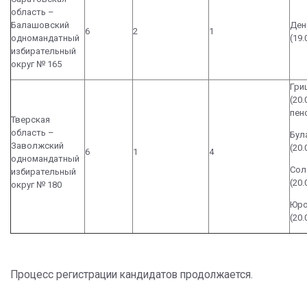
область –
Балашовский
Ден
6
2
1
одномандатный
(19
избирательный
округ № 165
Гри
(20.
пен
Тверская
область –
Бул
Заволжский
(20
6
1
4
одномандатный
Сол
избирательный
(20.
округ № 180
Юро
(20.
Процесс регистрации кандидатов продолжается.