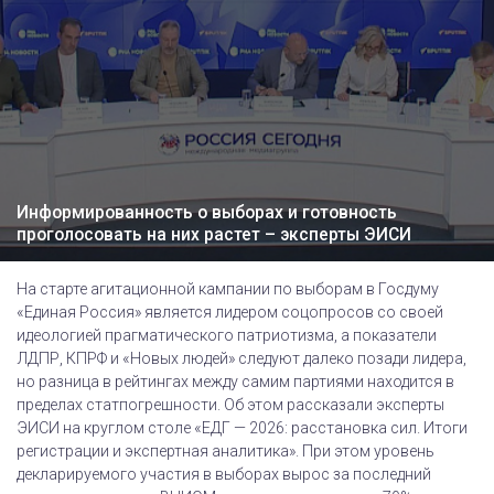
Информированность о выборах и готовность
проголосовать на них растет – эксперты ЭИСИ
На старте агитационной кампании по выборам в Госдуму
«Единая Россия» является лидером соцопросов со своей
идеологией прагматического патриотизма, а показатели
ЛДПР, КПРФ и «Новых людей» следуют далеко позади лидера,
но разница в рейтингах между самим партиями находится в
пределах статпогрешности. Об этом рассказали эксперты
ЭИСИ на круглом столе «ЕДГ — 2026: расстановка сил. Итоги
регистрации и экспертная аналитика». При этом уровень
декларируемого участия в выборах вырос за последний