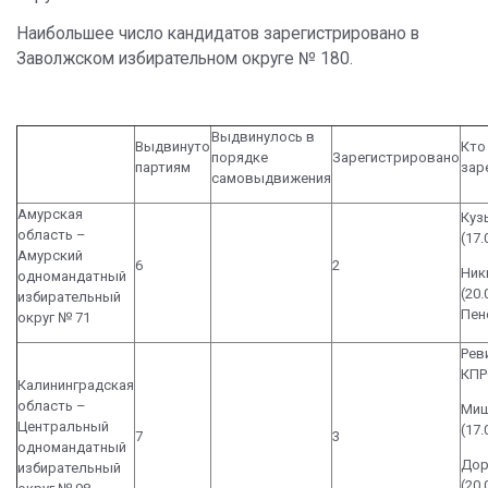
Наибольшее число кандидатов зарегистрировано в
Заволжском избирательном округе № 180.
Выдвинулось в
Выдвинуто
Кто
порядке
Зарегистрировано
партиям
зар
самовыдвижения
Амурская
Куз
область –
(17
Амурский
6
2
Ник
одномандатный
(20.
избирательный
Пен
округ № 71
Реви
КП
Калининградская
область –
Миш
Центральный
(17
7
3
одномандатный
Дор
избирательный
(20.