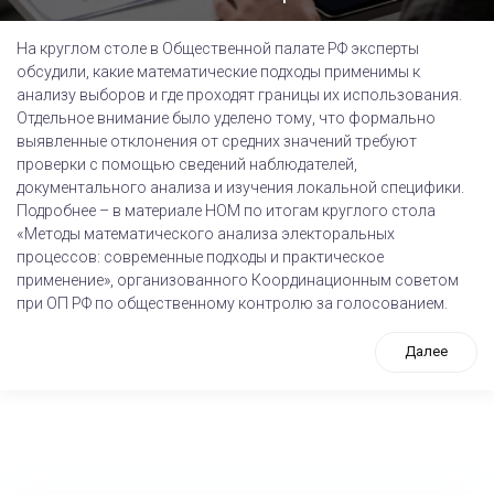
На круглом столе в Общественной палате РФ эксперты
обсудили, какие математические подходы применимы к
анализу выборов и где проходят границы их использования.
Отдельное внимание было уделено тому, что формально
выявленные отклонения от средних значений требуют
проверки с помощью сведений наблюдателей,
документального анализа и изучения локальной специфики.
Подробнее – в материале НОМ по итогам круглого стола
«Методы математического анализа электоральных
процессов: современные подходы и практическое
применение», организованного Координационным советом
при ОП РФ по общественному контролю за голосованием.
Далее
tps://www.high-endrolex.com/26