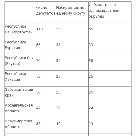
Избирается по
число
Избирается. по
одномандатным
депутатов
единому округу
округам
Республика
110
55
55
Башкортостан
Республика
66
33
33
Бурятия
Республика Саха
70
35
35
(Якутия)
Республика
50
25
25
Хакасия
Забайкальский
50
25
25
край
Архангельская
47
23
24
область
Владимирская
38
19
19
область