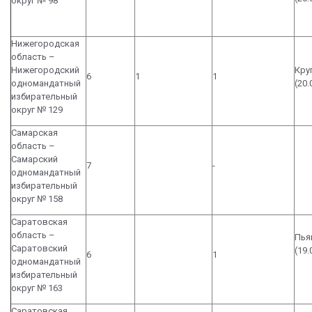
округ № 98
Нижегородская
область –
Нижегородский
Кру
6
1
1
одномандатный
(20
избирательный
округ № 129
Самарская
область –
Самарский
7
-
одномандатный
избирательный
округ № 158
Саратовская
область –
Пья
Саратовский
(19
6
1
одномандатный
избирательный
округ № 163
Саратовская