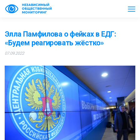
НЕЗАВИСИМЫЙ
ОБЩЕСТВЕННЫЙ
МОНИТОРИНГ
Элла Памфилова о фейках в ЕДГ:
«Будем реагировать жёстко»
07.09.2022