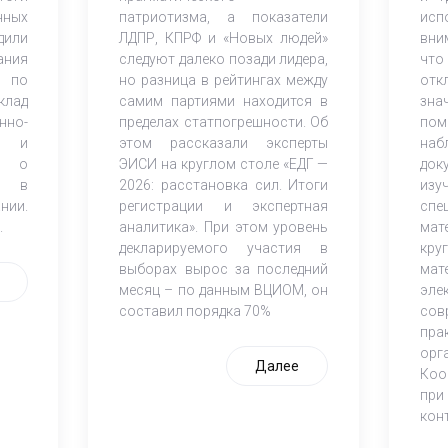
нных
патриотизма, а показатели
исп
дили
ЛДПР, КПРФ и «Новых людей»
вни
ания
следуют далеко позади лидера,
что
 по
но разница в рейтингах между
от
клад
самим партиями находится в
зна
но-
пределах статпогрешности. Об
по
ов и
этом рассказали эксперты
наб
К) о
ЭИСИ на круглом столе «ЕДГ —
док
и в
2026: расстановка сил. Итоги
из
нии.
регистрации и экспертная
спе
.
аналитика». При этом уровень
мат
декларируемого участия в
кр
выборах вырос за последний
мат
месяц – по данным ВЦИОМ, он
эле
составил порядка 70%
со
пра
орг
Далее
Коо
при
кон