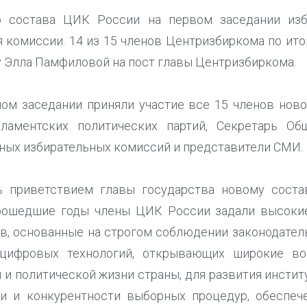
о состава ЦИК России на первом заседании избр
я комиссии. 14 из 15 членов Центризбиркома по ито
 Элла Памфиловой на пост главы Центризбиркома.
ом заседании приняли участие все 15 членов нов
рламентских политических партий, Секретарь Об
ных избирательных комиссий и представители СМИ.
ь приветствием главы государства новому сост
рошедшие годы члены ЦИК России задали высоки
, основанные на строгом соблюдении законодател
 цифровых технологий, открывающих широкие во
 и политической жизни страны, для развития инстит
и и конкурентности выборных процедур, обеспеч