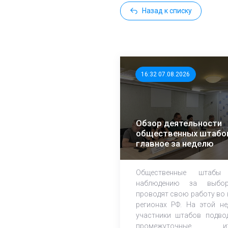
Назад к списку
16:32 07.08.2026
Обзор деятельности
общественных штабо
главное за неделю
Общественные штабы
наблюдению за выбор
проводят свою работу во 
регионах РФ. На этой не
участники штабов подво
промежуточные ит