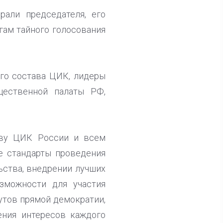
али председателя, его
гам тайного голосования
ого состава ЦИК, лидеры
щественной палаты РФ,
аву ЦИК России и всем
е стандарты проведения
ьства, внедрении лучших
зможности для участия
утов прямой демократии,
ения интересов каждого