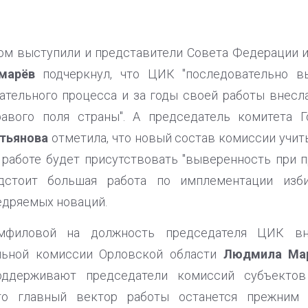
ом выступили и представители Совета Федерации и
марёв
подчеркнул, что ЦИК "последовательно в
ательного процесса и за годы своей работы внес
равого поля страны". А председатель комитета
стьянова
отметила, что новый состав комиссии учи
ё работе будет присутствовать "выверенность при 
дстоит большая работа по имплементации изб
дряемых новаций.
мфиловой на должность председателя ЦИК вн
ельной комиссии Орловской области
Людмила Мар
оддерживают председатели комиссий субъектов
то главный вектор работы останется прежним