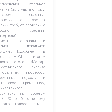
ользования. Отдельное
мание было уделено тому,
 формально выявленные
клонения от средних
чений требуют проверки с
мощью сведений
людателей,
ументального анализа и
учения локальной
цифики. Подробнее – в
ериале НОМ по итогам
углого стола «Методы
ематического анализа
кторальных процессов:
временные подходы и
ктическое применение»,
анизованного
рдинационным советом
 ОП РФ по общественному
тролю за голосованием.