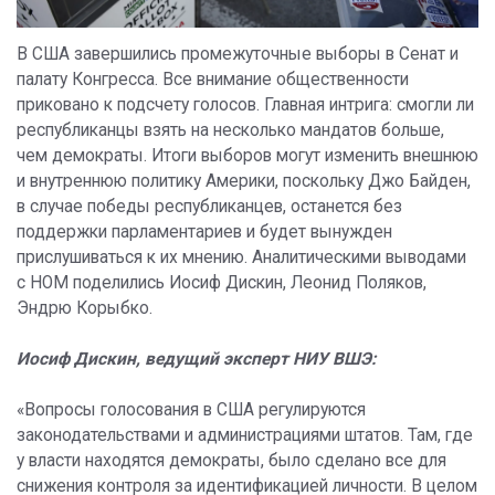
В США завершились промежуточные выборы в Сенат и
палату Конгресса. Все внимание общественности
приковано к подсчету голосов. Главная интрига: смогли ли
республиканцы взять на несколько мандатов больше,
чем демократы. Итоги выборов могут изменить внешнюю
и внутреннюю политику Америки, поскольку Джо Байден,
в случае победы республиканцев, останется без
поддержки парламентариев и будет вынужден
прислушиваться к их мнению. Аналитическими выводами
с НОМ поделились Иосиф Дискин, Леонид Поляков,
Эндрю Корыбко.
Иосиф Дискин, ведущий эксперт НИУ ВШЭ:
«Вопросы голосования в США регулируются
законодательствами и администрациями штатов. Там, где
у власти находятся демократы, было сделано все для
снижения контроля за идентификацией личности. В целом