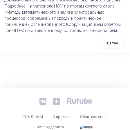
Подробнее – в материале НОМ по итогам круглого стола
«Методы математического анализа электоральных
процессов: современные подходы и практическое
применение», организованного Координационным советом
при ОП РФ по общественному контролю за голосованием.
Далее
tps://www.high-endrolex.com/26
2026 © НОМ
О проекте
Обратная связь
Тех. поддержка