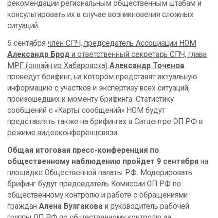
рекомендации региональным общественным штабам и
консультировать их в случае возникновения сложных
ситуаций.
6 сентября
член СПЧ, председатель Ассоциации НОМ
Александр Брод
и ответственный секретарь СПЧ, глава
МРГ (онлайн из Хабаровска)
Александр Точенов
проведут брифинг, на котором представят актуальную
информацию с участков и экспертизу всех ситуаций,
произошедших к моменту брифинга. Статистику
сообщений с «Карты сообщений» НОМ будут
представлять также на брифингах в Ситцентре ОП РФ в
режиме видеоконференцсвязи.
Общая итоговая пресс-конференция по
общественному наблюдению пройдет 9 сентября
на
площадке Общественной палаты РФ. Модерировать
брифинг будут председатель Комиссии ОП РФ по
общественному контролю и работе с обращениями
граждан
Алена Булгакова
и руководитель рабочей
группы ОП РФ по общественному контролю за