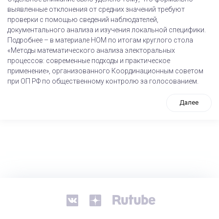
выявленные отклонения от средних значений требуют
проверки с помощью сведений наблюдателей,
документального анализа и изучения локальной специфики.
Подробнее – в материале НОМ по итогам круглого стола
«Методы математического анализа электоральных
процессов: современные подходы и практическое
применение», организованного Координационным советом
при ОП РФ по общественному контролю за голосованием.
Далее
tps://www.high-endrolex.com/26