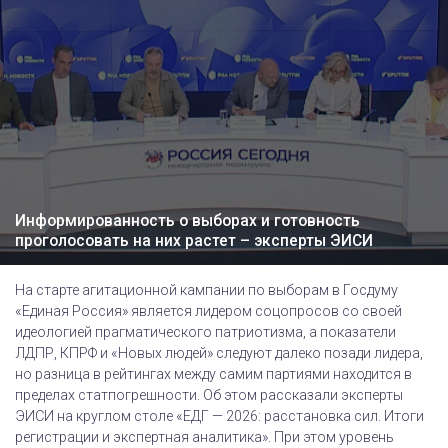
Информированность о выборах и готовность
проголосовать на них растет – эксперты ЭИСИ
На старте агитационной кампании по выборам в Госдуму
«Единая Россия» является лидером соцопросов со своей
идеологией прагматического патриотизма, а показатели
ЛДПР, КПРФ и «Новых людей» следуют далеко позади лидера,
но разница в рейтингах между самим партиями находится в
пределах статпогрешности. Об этом рассказали эксперты
ЭИСИ на круглом столе «ЕДГ — 2026: расстановка сил. Итоги
регистрации и экспертная аналитика». При этом уровень