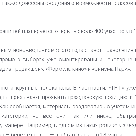
т также донесены сведения о возможности голосова
границей планируется открыть около 400 участков в 1
ным нововведением этого года станет трансляция
 промо о выборах уже смонтированы и некоторые 
радиз продакшен», «Формула кино» и «Синема Парк».
но и крупные телеканалы. В частности, «ТНТ» уж
езды призывают проявить гражданскую позицию и 1
 Как сообщается, материалы создавались с учетом и
 категорий, но все они, так или иначе, обыг
у манере. Например, в одном из таких роликов звез
хо — бережет голос — чтобы отдать его 18 марта.