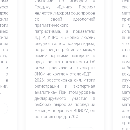
ами
кампании по выборам в
Об
всех
Госдуму «Единая Россия»
экс
деле
является лидером соцопросов
ма
дили
со своей идеологией
при
оги
прагматического
и г
нных
патриотизма, а показатели
исп
дили
ЛДПР, КПРФ и «Новых людей»
вни
ания
следуют далеко позади лидера,
что
 по
но разница в рейтингах между
от
клад
самим партиями находится в
зна
но-
пределах статпогрешности. Об
по
ов и
этом рассказали эксперты
наб
К) о
ЭИСИ на круглом столе «ЕДГ —
док
и в
2026: расстановка сил. Итоги
из
нии.
регистрации и экспертная
спе
.
аналитика». При этом уровень
мат
декларируемого участия в
кр
выборах вырос за последний
мат
месяц – по данным ВЦИОМ, он
эле
составил порядка 70%
со
пра
орг