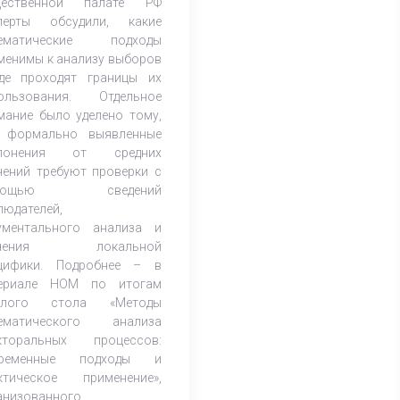
щественной палате РФ
перты обсудили, какие
тематические подходы
менимы к анализу выборов
де проходят границы их
ользования. Отдельное
мание было уделено тому,
 формально выявленные
клонения от средних
чений требуют проверки с
мощью сведений
людателей,
ументального анализа и
учения локальной
цифики. Подробнее – в
ериале НОМ по итогам
углого стола «Методы
ематического анализа
кторальных процессов:
временные подходы и
ктическое применение»,
анизованного