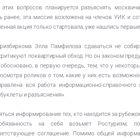
з этих вопросов планируется разъяснять москвич
ь ранее, эта миссия возложена на членов УИК и с
вленная акция только стартовала, уже нашлись первые
ризбиркома Элла Памфилова сдаваться не собир
ритикуют поквартирный обход. Но он законом пред
е обосновано, в первую очередь, тем, что у некото
осмотра роликов о том, какие у них есть возможно
аправлена вся работа информационно-справочного 
буклеты и разъяснения».
яться информирование тех, кто находится за рубеж
обязанность на себя возьмет Ростуризм, п
ветствующее соглашение. Помимо общей информац