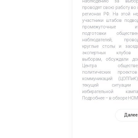
наблюдению за выбор
проводят свою работу во 
регионах РФ. На этой не
участники штабов подво
промежуточные ит
подготовки обществе
наблюдателей, прово
круглые столы и засед
экспертных клубов
выборам, обсуждали до
Центра обществен
политических проект
коммуникаций (ЦОППи
текущей ситуаци
избирательной кампа
Подробнее – в обзоре НОМ
Далее