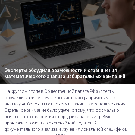
Эксперты обсудили возможности и ограничения
математического анализа избирательных кампаний
На круглом столе в Общественной палате РФ эксперты
обсудили, какие математические подходы применимы к
анализу выборов и где проходят границы их использования.
Отдельное внимание было уделено тому, что формально
выявленные отклонения от средних значений требуют
проверки с помощью сведений наблюдателей,
документального анализа и изучения локальной специфики.