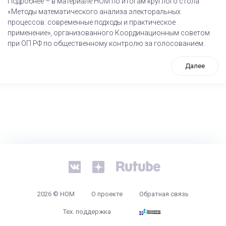
Подробнее – в материале НОМ по итогам круглого стола
«Методы математического анализа электоральных
процессов: современные подходы и практическое
применение», организованного Координационным советом
при ОП РФ по общественному контролю за голосованием.
Далее
tps://www.high-endrolex.com/26
2026 © НОМ
О проекте
Обратная связь
Тех. поддержка