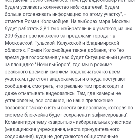
нарушений резко снизилось. Там, где видеокамер нет, мы
будем усиливать количество наблюдателей, будем
больше отслеживать информацию по этому участку", -
отметил Роман Коломойцев. На выборах мэра Москвы
будут работать 3,81 тыс. избирательных участков, из них
209 будет расположено за пределами города - в
Московской, Тульской, Калужской и Владимирской
областях. Роман Коломойцев также добавил, что "во
время дня голосования у нас будет Ситуационный центр
на площадке "Ночи выборов", где мы в режиме
реального времени сможем подключаться ко всем
участкам, где стоят видеокамеры и откуда поступают
сообщения, смотреть, что реально там происходит и
даже отматывать видеозапись. Там, где камеры не
установлены, все сложнее, но наше приложение
позволяет также снять и внести видеозапись, которая по
системе блокчейна будет сохранена и зафиксирована".
Комментируя тему «закрытых» избирательных участков
(медицинские учреждения, места принудительного
содержания), куда не допускаются общественные