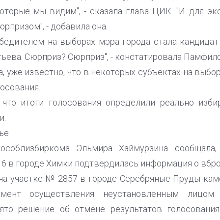
которые мы видим", - сказала глава ЦИК. "И для э
рпризом", - добавила она.
обедителем на выборах мэра города стала кандидат
ьева. Сюрприз? Сюрприз", - констатировала Памфило
а, уже известно, что в некоторых субъектах на вы
лосования.
 что итоги голосования определили реально избир
и.
ье
особлизбиркома Эльмира Хаймурзина сообщала
16 в городе Химки подтвердилась информация о вбр
 на участке № 2857 в городе Серебряные Пруды ка
мент осуществления неустановленным лицом 
ято решение об отмене результатов голосовани