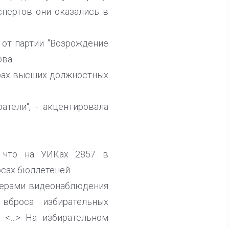
кспертов они оказались в
 от партии "Возрождение
ва.
борах высших должностных
атели", - акцентировала
, что на УИКах 2857 в
осах бюллетеней.
мерами видеонаблюдения
вброса избирательных
я <…> На избирательном