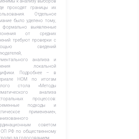
менимы к анализу выборов
де проходят границы их
ользования. Отдельное
мание было уделено тому,
 формально выявленные
клонения от средних
чений требуют проверки с
мощью сведений
людателей,
ументального анализа и
учения локальной
цифики. Подробнее – в
ериале НОМ по итогам
углого стола «Методы
ематического анализа
кторальных процессов:
временные подходы и
ктическое применение»,
анизованного
рдинационным советом
 ОП РФ по общественному
тролю за голосованием.