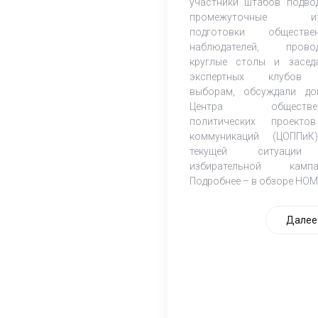
участники штабов подво
промежуточные ит
подготовки обществе
наблюдателей, прово
круглые столы и засед
экспертных клубов
выборам, обсуждали до
Центра обществен
политических проект
коммуникаций (ЦОППи
текущей ситуаци
избирательной кампа
Подробнее – в обзоре НОМ
Далее