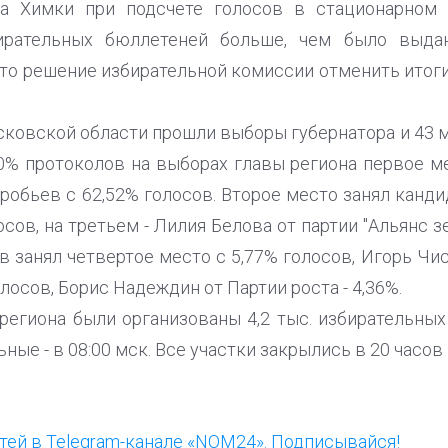
а Химки при подсчете голосов в стационарном 
ирательных бюллетеней больше, чем было выда
то решение избирательной комиссии отменить итоги 
сковской области прошли выборы губернатора и 43 
0% протоколов на выборах главы региона первое 
оробьев с 62,52% голосов. Второе место занял канд
сов, на третьем - Лилия Белова от партии "Альянс зе
 занял четвертое место с 5,77% голосов, Игорь Чи
лосов, Борис Надеждин от Партии роста - 4,36%.
региона были организованы 4,2 тыс. избирательных 
ьные - в 08:00 мск. Все участки закрылись в 20 часов
ей в Telegram-канале «NOM24». Подписывайся!