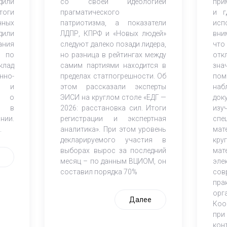
дили
со своей идеологией
при
оги
прагматического
и г
нных
патриотизма, а показатели
исп
дили
ЛДПР, КПРФ и «Новых людей»
вни
ания
следуют далеко позади лидера,
что
 по
но разница в рейтингах между
от
клад
самим партиями находится в
зна
но-
пределах статпогрешности. Об
по
ов и
этом рассказали эксперты
наб
К) о
ЭИСИ на круглом столе «ЕДГ —
док
и в
2026: расстановка сил. Итоги
из
нии.
регистрации и экспертная
спе
.
аналитика». При этом уровень
мат
декларируемого участия в
кр
выборах вырос за последний
мат
месяц – по данным ВЦИОМ, он
эле
составил порядка 70%
со
пра
орг
Далее
Коо
при
кон