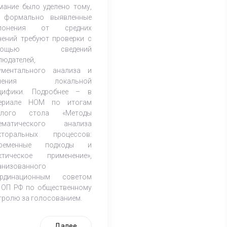
мание было уделено тому,
 формально выявленные
клонения от средних
чений требуют проверки с
мощью сведений
людателей,
ументального анализа и
учения локальной
цифики. Подробнее – в
ериале НОМ по итогам
углого стола «Методы
ематического анализа
кторальных процессов:
временные подходы и
ктическое применение»,
анизованного
рдинационным советом
 ОП РФ по общественному
тролю за голосованием.
Далее