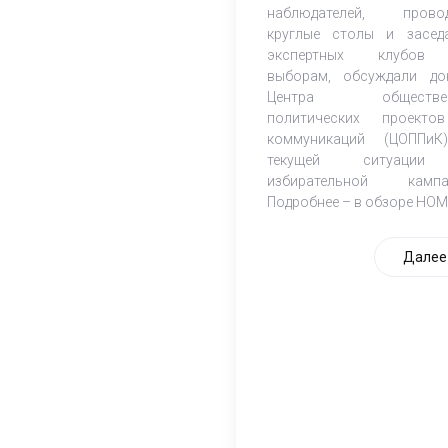
наблюдателей, прово
круглые столы и засед
экспертных клубов
выборам, обсуждали до
Центра обществен
политических проект
коммуникаций (ЦОППи
текущей ситуаци
избирательной кампа
Подробнее – в обзоре НОМ
Далее