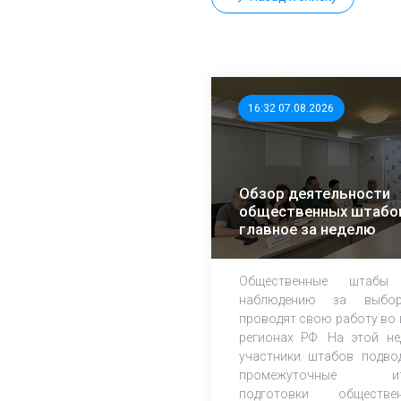
16:32 07.08.2026
Обзор деятельности
общественных штабо
главное за неделю
Общественные штабы
наблюдению за выбор
проводят свою работу во 
регионах РФ. На этой не
участники штабов подво
промежуточные ит
подготовки обществе