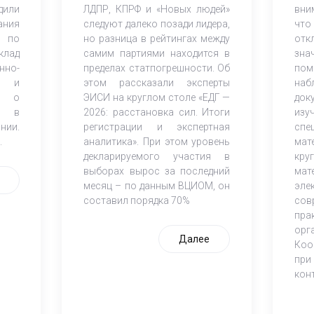
дили
ЛДПР, КПРФ и «Новых людей»
вни
ания
следуют далеко позади лидера,
что
 по
но разница в рейтингах между
от
клад
самим партиями находится в
зна
но-
пределах статпогрешности. Об
по
ов и
этом рассказали эксперты
наб
К) о
ЭИСИ на круглом столе «ЕДГ —
док
и в
2026: расстановка сил. Итоги
из
нии.
регистрации и экспертная
спе
.
аналитика». При этом уровень
мат
декларируемого участия в
кр
выборах вырос за последний
мат
месяц – по данным ВЦИОМ, он
эле
составил порядка 70%
со
пра
орг
Далее
Коо
при
кон