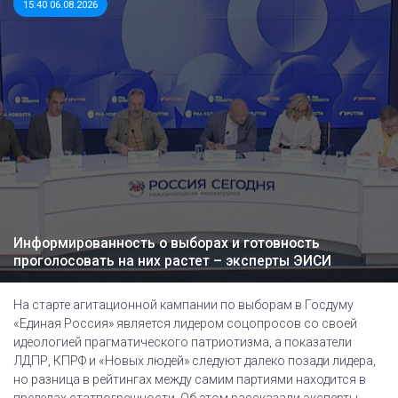
15:40 06.08.2026
Информированность о выборах и готовность
проголосовать на них растет – эксперты ЭИСИ
На старте агитационной кампании по выборам в Госдуму
«Единая Россия» является лидером соцопросов со своей
идеологией прагматического патриотизма, а показатели
ЛДПР, КПРФ и «Новых людей» следуют далеко позади лидера,
но разница в рейтингах между самим партиями находится в
пределах статпогрешности. Об этом рассказали эксперты