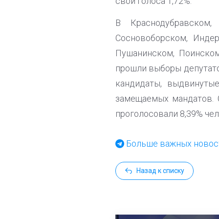
свои голоса 1,72%.
В Краснодубравском,
Сосновоборском, Индер
Пушанинском, Поинско
прошли выборы депутато
кандидаты, выдвинуты
замещаемых мандатов. С
проголосовали 8,39% чел
Больше важных новост
Назад к списку