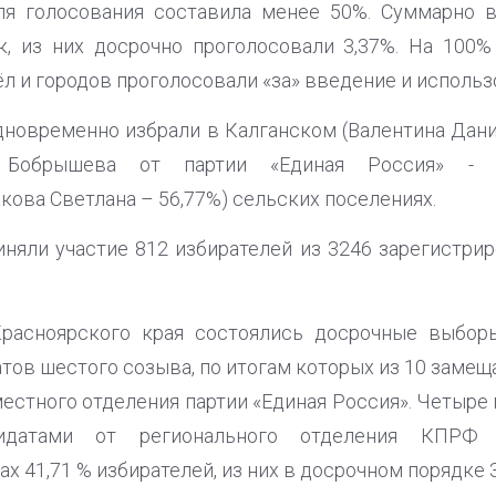
для голосования составила менее 50%. Суммарно 
к, из них досрочно проголосовали 3,37%. На 100
л и городов проголосовали «за» введение и исполь
дновременно избрали в Калганском (Валентина Дани
а Бобрышева от партии «Единая Россия» - 8
ова Светлана – 56,77%) сельских поселениях.
няли участие 812 избирателей из 3246 зарегистрир
расноярского края состоялись досрочные выборы
тов шестого созыва, по итогам которых из 10 заме
местного отделения партии «Единая Россия». Четыре
идатами от регионального отделения КПРФ 
х 41,71 % избирателей, из них в досрочном порядке 3