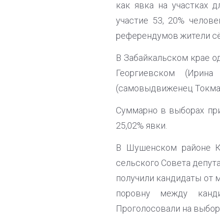
как явка на участках 
участие 53, 20% челове
референдумов жители сё
В Забайкальском крае о
Георгиевском (Ирин
(самовыдвиженец Токмак
Суммарно в выборах при
25,02% явки.
В Шушенском районе К
сельского Совета депута
получили кандидаты от 
поровну между канд
Проголосовали на выбора