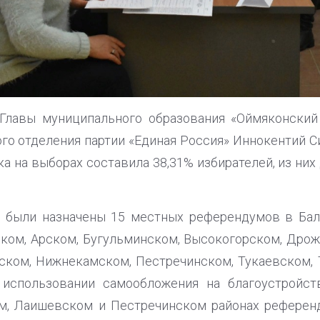
Главы муниципального образования «Оймяконский
ого отделения партии «Единая Россия» Иннокентий С
ка на выборах составила 38,31% избирателей, из ни
н были назначены 15 местных референдумов в Бал
ком, Арском, Бугульминском, Высокогорском, Дрож
ком, Нижнекамском, Пестречинском, Тукаевском, 
использовании самообложения на благоустройст
м, Лаишевском и Пестречинском районах референд