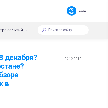
вход
тре событий
8 декабря?
09.12.2019
рстане?
бзоре
х в