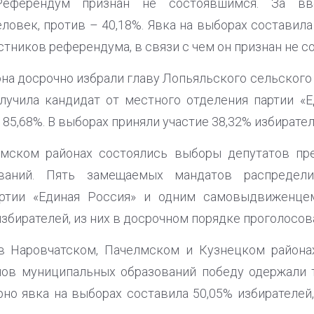
 Референдум признан не состоявшимся. За вв
ловек, против – 40,18%. Явка на выборах составила
тников референдума, в связи с чем он признан не с
на досрочно избрали главу Лопьяльского сельского
лучила кандидат от местного отделения партии «
85,68%. В выборах приняли участие 38,32% избирател
мском районах состоялись выборы депутатов пре
ований. Пять замещаемых мандатов распредел
артии «Единая Россия» и одним самовыдвиженце
избирателей, из них в досрочном порядке проголосов
в Наровчатском, Пачелмском и Кузнецком района
нов муниципальных образований победу одержали т
рно явка на выборах составила 50,05% избирателей,