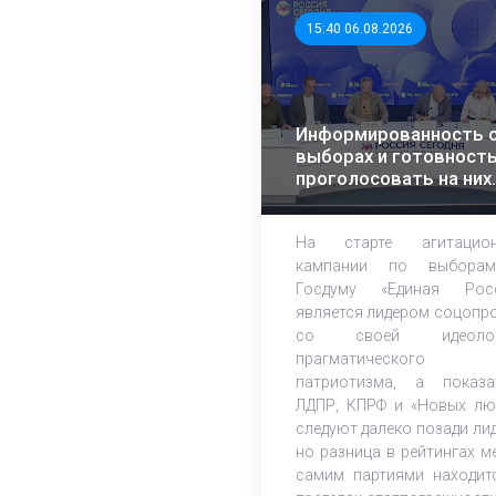
15:40 06.08.2026
Информированность 
выборах и готовност
проголосовать на них
растет – эксперты ЭИ
На старте агитацион
кампании по выбора
Госдуму «Единая Рос
является лидером соцопр
со своей идеолог
прагматического
патриотизма, а показа
ЛДПР, КПРФ и «Новых лю
следуют далеко позади лид
но разница в рейтингах м
самим партиями находит