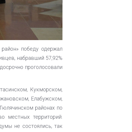
 район» победу одержал
ивцев, набравший 57,92%
х досрочно проголосовали
тасинском, Кукморском,
жановском, Елабужском,
Тюлячинском районах по
во местных территорий.
умы не состоялись, так