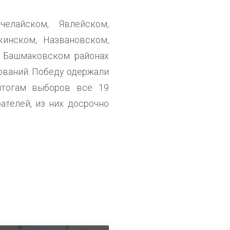
елайском, Явлейском,
кинском, Названовском,
 Башмаковском районах
ований. Победу одержали
итогам выборов все 19
ателей, из них досрочно