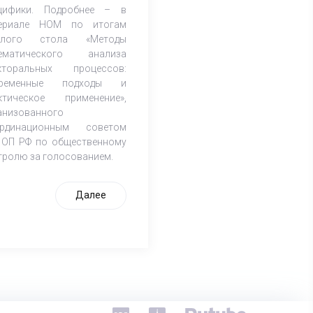
цифики. Подробнее – в
ериале НОМ по итогам
углого стола «Методы
ематического анализа
кторальных процессов:
временные подходы и
ктическое применение»,
анизованного
рдинационным советом
 ОП РФ по общественному
тролю за голосованием.
Далее