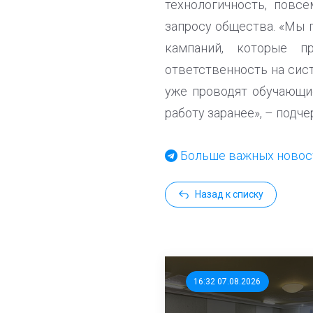
технологичность, пов
запросу общества. «Мы 
кампаний, которые п
ответственность на сис
уже проводят обучающи
работу заранее», – подче
Больше важных новост
Назад к списку
16:32 07.08.2026