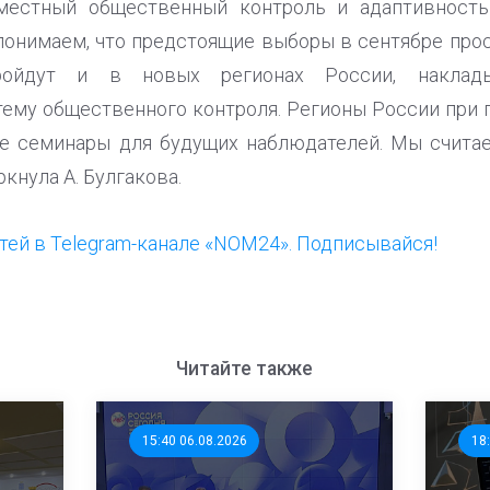
семестный общественный контроль и адаптивност
понимаем, что предстоящие выборы в сентябре про
ройдут и в новых регионах России, наклад
тему общественного контроля. Регионы России пр
е семинары для будущих наблюдателей. Мы считае
ркнула А. Булгакова.
ей в Telegram-канале «NOM24». Подписывайся!
Читайте также
15:40 06.08.2026
18