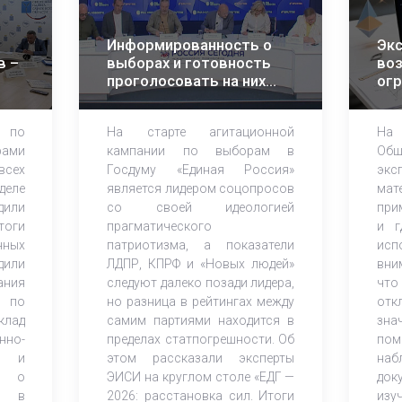
Информированность о
Экс
в –
выборах и готовность
во
проголосовать на них
огр
растет – эксперты ЭИСИ
ма
ана
 по
На старте агитационной
На
ка
ами
кампании по выборам в
Об
всех
Госдуму «Единая Россия»
экс
деле
является лидером соцопросов
ма
дили
со своей идеологией
при
оги
прагматического
и г
нных
патриотизма, а показатели
исп
дили
ЛДПР, КПРФ и «Новых людей»
вни
ания
следуют далеко позади лидера,
что
 по
но разница в рейтингах между
от
клад
самим партиями находится в
зна
но-
пределах статпогрешности. Об
по
ов и
этом рассказали эксперты
наб
К) о
ЭИСИ на круглом столе «ЕДГ —
док
и в
2026: расстановка сил. Итоги
из