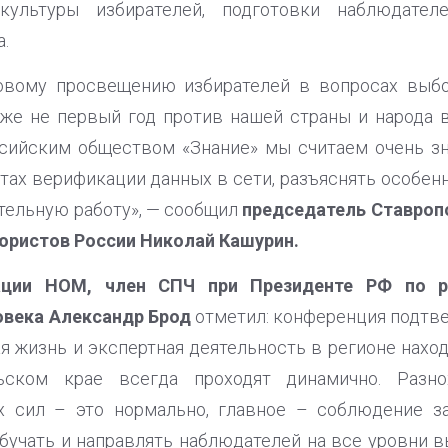
культуры избирателей, подготовки наблюдател
.
овому просвещению избирателей в вопросах выб
уже не первый год против нашей страны и народа
ссийским обществом «Знание» мы считаем очень з
ах верификации данных в сети, разъяснять особен
тельную работу», — сообщил
председатель Ставроп
юристов России Николай Кашурин.
ации НОМ, член СПЧ при Президенте РФ по р
овека Александр Брод
отметил: конференция подтве
я жизнь и экспертная деятельность в регионе нахо
ском крае всегда проходят динамично. Разно
х сил – это нормально, главное – соблюдение з
бучать и направлять наблюдателей на все уровни вы