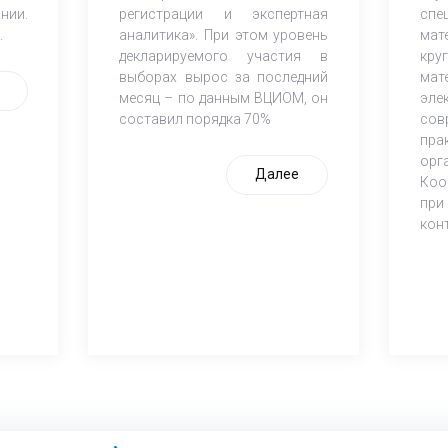
нии.
регистрации и экспертная
спе
.
аналитика». При этом уровень
мат
декларируемого участия в
кр
выборах вырос за последний
мат
месяц – по данным ВЦИОМ, он
эле
составил порядка 70%
со
пра
орг
Далее
Коо
при
кон