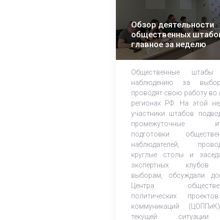
Обзор деятельности
общественных штабо
главное за неделю
Общественные штабы
наблюдению за выбор
проводят свою работу во 
регионах РФ. На этой не
участники штабов подво
промежуточные ит
подготовки обществе
наблюдателей, прово
круглые столы и засед
экспертных клубов
выборам, обсуждали до
Центра обществен
политических проект
коммуникаций (ЦОППи
текущей ситуаци