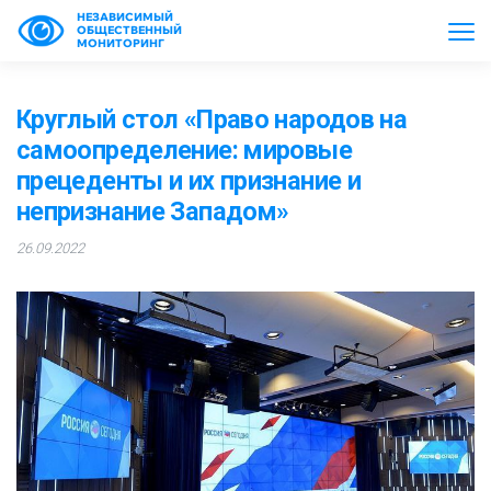
НЕЗАВИСИМЫЙ
ОБЩЕСТВЕННЫЙ
МОНИТОРИНГ
Круглый стол «Право народов на
самоопределение: мировые
прецеденты и их признание и
непризнание Западом»
26.09.2022