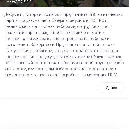
Госдуму РФ
Документ, который подписали представители 8 политических
партий, подразумевает объединение усилий с ОП РФ в
независимом контроле за выборами, сотрудничество в
реализации прав граждан, обеспечении честности и
прозрачности избирательного процесса на выборах и
подготовке наблюдателей. Представители партий в своих
выступлениях сообщили, что уже готовятся к контролю за
прозрачностью процедур, а также выразили общую позицию:
общественный контроль за выборами способствует доверию
к их итогам, и участникам выборов важно не оставаться в
стороне от этого процесса. Подробнее – в материале НОМ.
Далее
tps://www.high-endrolex.com/26