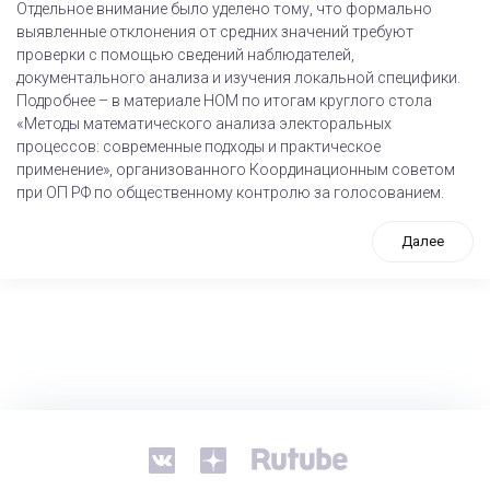
Отдельное внимание было уделено тому, что формально
выявленные отклонения от средних значений требуют
проверки с помощью сведений наблюдателей,
документального анализа и изучения локальной специфики.
Подробнее – в материале НОМ по итогам круглого стола
«Методы математического анализа электоральных
процессов: современные подходы и практическое
применение», организованного Координационным советом
при ОП РФ по общественному контролю за голосованием.
Далее
tps://www.high-endrolex.com/26