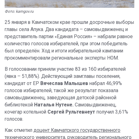
Фото: kamgov.ru
25 января в Камчатском крае прошли досрочные выборы
главы села Апука. Два кандидата – самовыдвиженец и
представитель партии «Единая Россия» – набрали равное
количество голосов избирателей, при этом победитель
был определён. Ход и итоги избирательной кампании
прокомментировали региональные эксперты НОМ.
В голосовании приняли участие 83 из 160 избирателей
(явка – 51,88%). Действующий замглавы поселения,
кандидат от ЕР
Вячеслав Малышев
набрал 46,99%
голосов избирателей, такой же результат показала
самовыдвиженец, заведующая детской районной
библиотекой
Наталья Нутене.
Самовыдвиженец,
кочегар котельной
Сергей Рультевнеут
получил 3,61%
голосов.
Как отметил
доцент Камчатского государственного
технического университета, руководитель регионального