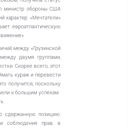
ал министр обороны США
ий характер. «Мечтатели»
ывает евроатлантическую
движение».
личий между «Грузинской
между двумя группами,
тки. Скорее всего, этот
оймать кураж и перевести
это получится, поскольку
вели к большим успехам.
ь.
но сдержанную позицию.
ти соблюдения прав в