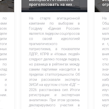
проголосовать на них
огр
растет – эксперты ЭИСИ
ма
ана
 по
На старте агитационной
На
ка
ами
кампании по выборам в
Об
всех
Госдуму «Единая Россия»
экс
деле
является лидером соцопросов
ма
дили
со своей идеологией
при
оги
прагматического
и г
нных
патриотизма, а показатели
исп
дили
ЛДПР, КПРФ и «Новых людей»
вни
ания
следуют далеко позади лидера,
что
 по
но разница в рейтингах между
от
клад
самим партиями находится в
зна
но-
пределах статпогрешности. Об
по
ов и
этом рассказали эксперты
наб
К) о
ЭИСИ на круглом столе «ЕДГ —
док
и в
2026: расстановка сил. Итоги
из
нии.
регистрации и экспертная
спе
.
аналитика». При этом уровень
мат
декларируемого участия в
кр