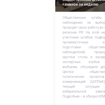
главное за неделю
Общественные штабы
наблюдению за выбор
проводят свою работу во 
регионах РФ. На этой не
участники штабов подво
промежуточные ит
подготовки обществе
наблюдателей, прово
круглые столы и засед
экспертных клубов
выборам, обсуждали до
Центра обществен
политических проект
коммуникаций (ЦОППи
текущей ситуаци
избирательной кампа
Подробнее – в обзоре НОМ