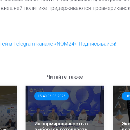
во внешней политике придерживаются проамериканск
ей в Telegram-канале «NOM24». Подписывайся!
Читайте также
15:40 06.08.2026
18
Информированность о
Экс
в –
выборах и готовность
во