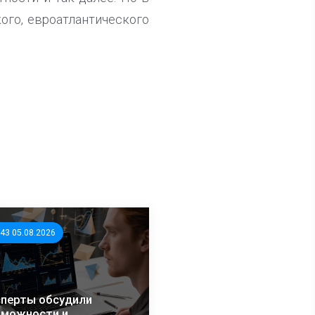
ого, евроатлантического
:43 05.08.2026
перты обсудили
зможности и