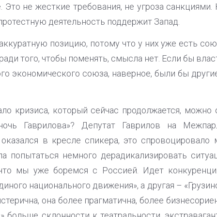
. Это не жесткие требования, не угроза санкциями.
 протестную деятельность поддержит Запад.
аккуратную позицию, потому что у них уже есть со
ади того, чтобы поменять, смысла нет. Если бы влас
го экономического союза, наверное, были бы други
ало кризиса, который сейчас продолжается, можно 
«ночь Гаврилова»? Депутат Гаврилов на Межпар
 оказался в кресле спикера, это спровоцировало 
ла попытаться немного дерадикализировать ситуа
 что мы уже боремся с Россией. Идет конкуренц
диного национального движения», а другая – «Грузин
истерична, она более прагматична, более бизнесорие
 больше склонности к театральности, экстравагант