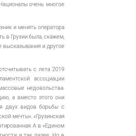
 Националы очень многое
юзник и менять оператора
ть в Грузии была, скажем,
е высказывания и другое
отсчитывать с лета 2019
ламентской ассоциации
массовые недовольства.
цию, а вместо этого они
ия двух видов борьбы с
ской мечты». «Грузинская
нтированная. А в «Едином
ности и так далее. Но в