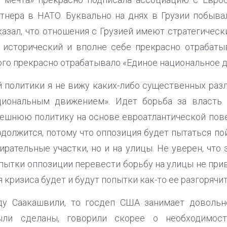
ртнера в НАТО. Буквально на днях в Грузии побыв
азал, что отношения с Грузией имеют стратегическ
т исторический и вполне себе прекрасно отрабат
ого прекрасно отрабатывало «Единое национальное 
й политики я не вижу каких-либо существенных раз
циональным движением». Идет борьба за власть 
ешнюю политику на основе евроатлантической повес
одолжится, потому что оппозиция будет пытаться п
ирательные участки, но и на улицы. Не уверен, что 
пытки оппозиции перевести борьбу на улицы не при
 кризиса будет и будут попытки как-то ее разгорячит
ду Саакашвили, то госдеп США занимает доволь
были сделаны, говорили скорее о необходимос