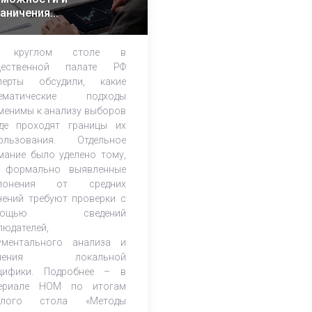
аничения
тематического
лиза избирательных
 круглом столе в
мпаний
щественной палате РФ
перты обсудили, какие
тематические подходы
менимы к анализу выборов
де проходят границы их
ользования. Отдельное
мание было уделено тому,
 формально выявленные
клонения от средних
чений требуют проверки с
мощью сведений
людателей,
ументального анализа и
учения локальной
цифики. Подробнее – в
ериале НОМ по итогам
углого стола «Методы