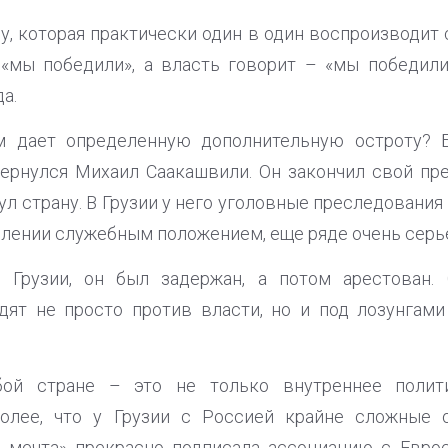
у, которая практически один в один воспроизводит 
 «мы победили», а власть говорит – «мы победил
а.
 дает определенную дополнительную остроту? Б
вернулся Михаил Саакашвили. Он закончил свой пр
нул страну. В Грузии у него уголовные преследования
блении служебным положением, еще ряде очень серь
 Грузии, он был задержан, а потом арестован. 
дят не просто против власти, но и под лозунгам
й стране – это не только внутреннее полити
более, что у Грузии с Россией крайне сложные 
я мечта» прекрасно подписала ассоциацию с Еврос