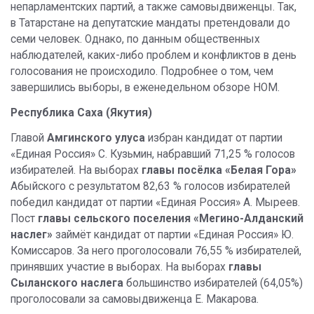
непарламентских партий, а также самовыдвиженцы. Так,
в Татарстане на депутатские мандаты претендовали до
семи человек. Однако, по данным общественных
наблюдателей, каких-либо проблем и конфликтов в день
голосования не происходило. Подробнее о том, чем
завершились выборы, в еженедельном обзоре НОМ.
Республика Саха (Якутия)
Главой
Амгинского улуса
избран кандидат от партии
«Единая Россия» С. Кузьмин, набравший 71,25 % голосов
избирателей. На выборах
главы посёлка «Белая Гора»
Абыйского с результатом 82,63 % голосов избирателей
победил кандидат от партии «Единая Россия» А. Мыреев.
Пост
главы сельского поселения «Мегино-Алданский
наслег»
займёт кандидат от партии «Единая Россия» Ю.
Комиссаров. За него проголосовали 76,55 % избирателей,
принявших участие в выборах. На выборах
главы
Сыланского наслега
большинство избирателей (64,05%)
проголосовали за самовыдвиженца Е. Макарова.