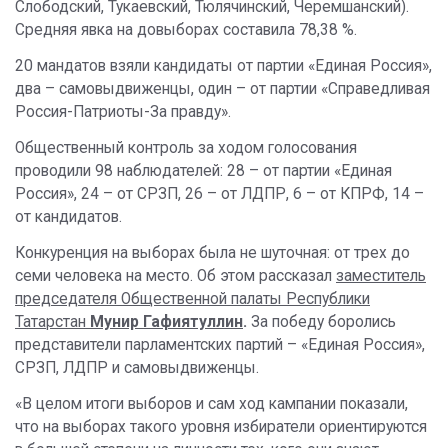
Слободский, Тукаевский, Тюлячинский, Черемшанский).
Средняя явка на довыборах составила 78,38 %.
20 мандатов взяли кандидаты от партии «Единая Россия»,
два – самовыдвиженцы, один – от партии «Справедливая
Россия-Патриоты-За правду».
Общественный контроль за ходом голосования
проводили 98 наблюдателей: 28 – от партии «Единая
Россия», 24 – от СРЗП, 26 – от ЛДПР, 6 – от КПРФ, 14 –
от кандидатов.
Конкуренция на выборах была не шуточная: от трех до
семи человека на место. Об этом рассказал
заместитель
председателя Общественной палаты Республики
Татарстан
Мунир Гафиятуллин
.
За победу боролись
представители парламентских партий – «Единая Россия»,
СРЗП, ЛДПР и самовыдвиженцы.
«В целом итоги выборов и сам ход кампании показали,
что на выборах такого уровня избиратели ориентируются