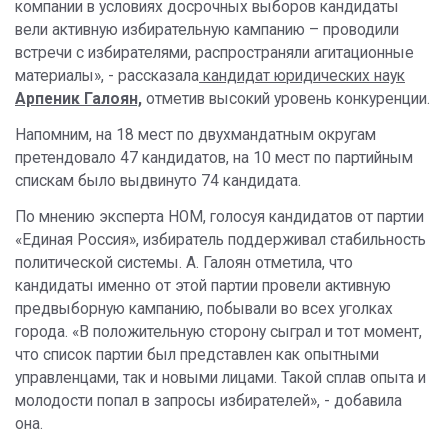
компании в условиях досрочных выборов кандидаты
вели активную избирательную кампанию – проводили
встречи с избирателями, распространяли агитационные
материалы», - рассказала
кандидат юридических наук
Арпеник Галоян,
отметив высокий уровень конкуренции.
Напомним, на 18 мест по двухмандатным округам
претендовало 47 кандидатов, на 10 мест по партийным
спискам было выдвинуто 74 кандидата.
​По мнению эксперта НОМ, голосуя кандидатов от партии
«Единая Россия», избиратель поддерживал стабильность
политической системы. А. Галоян отметила, что
кандидаты именно от этой партии провели активную
предвыборную кампанию, побывали во всех уголках
города. «В положительную сторону сыграл и тот момент,
что список партии был представлен как опытными
управленцами, так и новыми лицами. Такой сплав опыта и
молодости попал в запросы избирателей», - добавила
она.