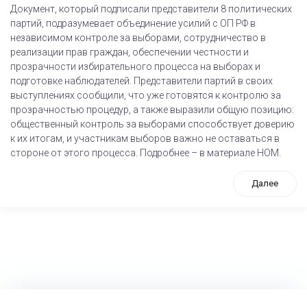
Документ, который подписали представители 8 политических
партий, подразумевает объединение усилий с ОП РФ в
независимом контроле за выборами, сотрудничество в
реализации прав граждан, обеспечении честности и
прозрачности избирательного процесса на выборах и
подготовке наблюдателей. Представители партий в своих
выступлениях сообщили, что уже готовятся к контролю за
прозрачностью процедур, а также выразили общую позицию:
общественный контроль за выборами способствует доверию
к их итогам, и участникам выборов важно не оставаться в
стороне от этого процесса. Подробнее – в материале НОМ.
Далее
tps://www.high-endrolex.com/26