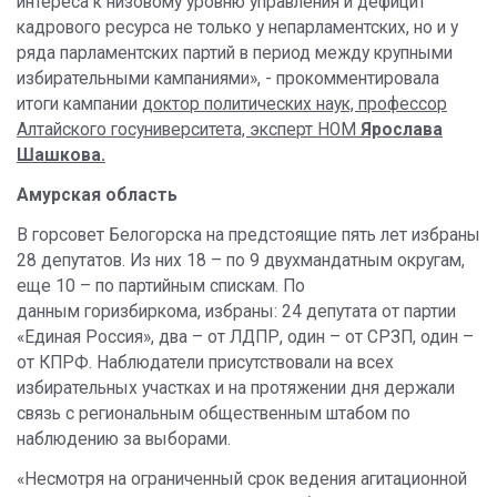
интереса к низовому уровню управления и дефицит
кадрового ресурса не только у непарламентских, но и у
ряда парламентских партий в период между крупными
избирательными кампаниями», - прокомментировала
итоги кампании
доктор политических наук, профессор
Алтайского госуниверситета, эксперт НОМ
Ярослава
Шашкова.
Амурская область
В горсовет Белогорска на предстоящие пять лет избраны
28 депутатов. Из них 18 – по 9 двухмандатным округам,
еще 10 – по партийным спискам. По
данным горизбиркома, избраны: 24 депутата от партии
«Единая Россия», два – от ЛДПР, один – от СРЗП, один –
от КПРФ. Наблюдатели присутствовали на всех
избирательных участках и на протяжении дня держали
связь с региональным общественным штабом по
наблюдению за выборами.
​«Несмотря на ограниченный срок ведения агитационной