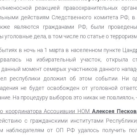
лниеносной реакцией правоохранительных орган
ьными действиям Следственного комитета РФ, в с
акже являются гражданами РФ, были проведены
 уголовные дела, в том числе по статье о терроризм
бытиях в ночь на 1 марта в населенном пункте Цанд
орвалась на избирательный участок, открыла с
 данный момент семерых участников данного нападе
дел республики доложил об этом событии. Ни о
падения не будет освобожден от уголовной ответс
ие. На процедуру выборов это никак не повлияло», -
го координатора Ассоциации НОМ
Алексея Песков
йствию с гражданскими институтами Республики
ым наблюдателям от ОП РФ удалось получить пол