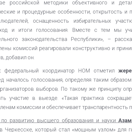
ове российской методики объективного и дет
ческие и процедурные особенности, открытость и 
блюдателей, оснащенность избирательных участ
ход и итоги голосования. Вместе с тем мы уч
ельного законодательства Республики», – расск
лены комиссий реагировали конструктивно и прин
в, добавил он.
ик федеральный координатор НОМ отметил
жере
д началось голосования, определяя таким образом
рганизаторов выборов. По такому же принципу оп
ть участие в выезде. «Такая практика сокращае
ленам комиссии и обеспечивает транспарентность пр
по развитию высшего образования и науки
Азам
в Черкесске, который стал «мощным узлом» для г