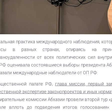
альная практика международного наблюдения, кото
ессы в разных странах, опираясь на принц
авноудаленности от всех политических сил внутр
РФ оценивала состоявшиеся выборы президента Абх
казали международные наблюдатели от ОП РФ.
бщественной палате РФ,
глава миссии, первый за
ственной экспертизе законопроектов и иных норм
бирательные комиссии Абхазии провели второй тур «
ле вплоть до подведения итогов голосования».