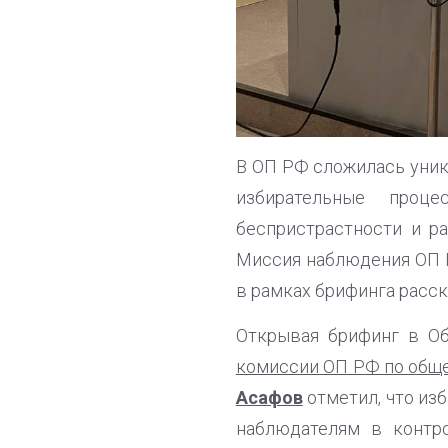
В ОП РФ сложилась уник
избирательные проц
беспристрастности и р
Миссия наблюдения ОП 
в рамках брифинга расс
Открывая брифинг в О
комиссии ОП РФ по обще
Асафов
отметил, что из
наблюдателям в контро