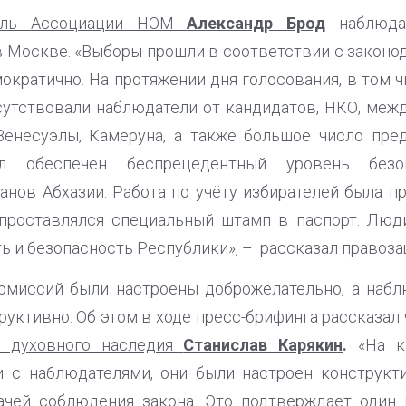
тель Ассоциации НОМ
Александр Брод
наблюда
в Москве. «Выборы прошли в соответствии с законо
ократично. На протяжении дня голосования, в том ч
исутствовали наблюдатели от кандидатов, НКО, ме
Венесуэлы, Камеруна, а также большое число пре
л обеспечен беспрецедентный уровень безо
анов Абхазии. Работа по учёту избирателей была пр
проставлялся специальный штамп в паспорт. Люди
ь и безопасность Республики», – рассказал правоза
омиссий были настроены доброжелательно, а наблю
руктивно. Об этом в ходе пресс-брифинга рассказал
ю духовного наследия
Станислав Карякин
.
«На к
 с наблюдателями, они были настроен конструкти
ачей соблюдения закона. Это подтверждает один