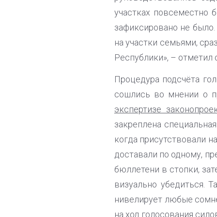
участках повсеместно б
зафиксировано не было.
на участки семьями, сра
Республики», – отметил 
Процедура подсчёта гол
сошлись во мнении о п
экспертизе законопро
закреплена специальная
когда присутствовали н
доставали по одному, п
бюллетени в стопки, за
визуально убедиться. Т
нивелирует любые сомне
на ход голосования сил