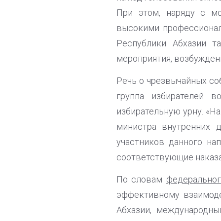
При этом, наряду с мо
высокими профессионал
Республики Абхазии т
мероприятия, возбуждены
Речь о чрезвычайных со
группа избирателей в
избирательную урну. «На
министра внутренних 
участников данного на
соответствующие наказан
По словам
федерально
эффективному взаимоде
Абхазии, международн