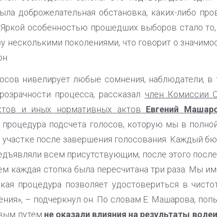
ыла доброжелательная обстановка, каких-либо пр
 Яркой особенностью прошедших выборов стало то,
зу несколькими поколениями, что говорит о значим
он.
осов нивелирует любые сомнения, наблюдатели, в т.
розрачности процесса, рассказал
член Комиссии 
ектов и иных нормативных актов
Евгений Машар
 процедура подсчета голосов, которую мы в полно
а участке после завершения голосования. Каждый б
редъявляли всем присутствующим, после этого посл
тем каждая стопка была пересчитана три раза. Мы и
акая процедура позволяет удостовериться в чисто
ния», – подчеркнул он. По словам Е. Машарова, поп
овым путем
не оказали влияния на результаты воле