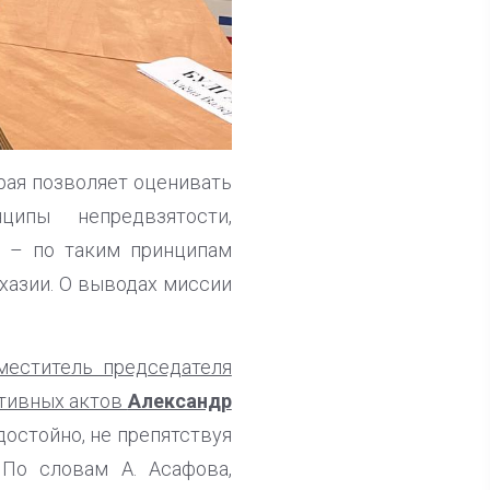
рая позволяет оценивать
ипы непредвзятости,
и – по таким принципам
азии. О выводах миссии
меститель председателя
ативных актов
Александр
достойно, не препятствуя
 По словам А. Асафова,