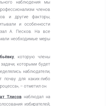
ального наблюдения мы
профессионализм членов
ков и другие факторы,
итывали и особенности
азал А. Песков. На все
имали необходимые меры
бьёвку
, которую члены
 задачи, которыми будет
ределялись наблюдатели,
т почву для каких-либо
оцесса», – отметил он.
ат Тлисов
наблюдал на
олосования избирателей,