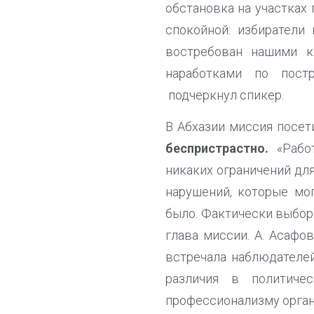
обстановка на участках
спокойной: избиратели
востребован нашими к
наработками по пост
подчеркнул спикер.
В Абхазии миссия посе
беспристрастно.
«Работ
никаких ограничений дл
нарушений, которые мо
было. Фактически выбор
глава миссии. А. Асафо
встречала наблюдателей
различия в политиче
профессионализму органи