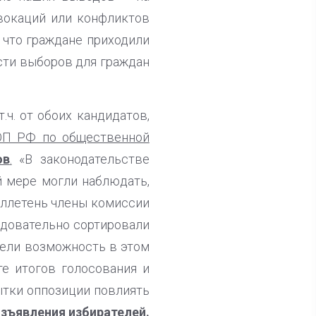
овокаций или конфликтов
 что граждане приходили
ости выборов для граждан
ч. от обоих кандидатов,
ОП РФ по общественной
ов
.
«В законодательстве
й мере могли наблюдать,
юллетень члены комиссии
едовательно сортировали
мели возможность в этом
те итогов голосования и
ытки оппозиции повлиять
изъявления избирателей.