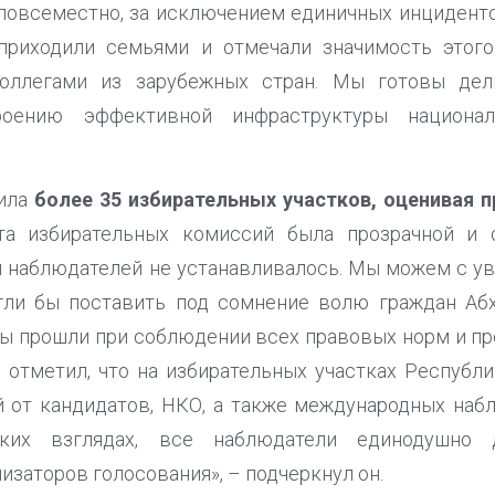
 повсеместно, за исключением единичных инциденто
 приходили семьями и отмечали значимость этого
оллегами из зарубежных стран. Мы готовы де
роению эффективной инфраструктуры национал
тила
более 35 избирательных участков, оценивая 
а избирательных комиссий была прозрачной и о
я наблюдателей не устанавливалось. Мы можем с ув
гли бы поставить под сомнение волю граждан Абх
ы прошли при соблюдении всех правовых норм и пр
в отметил, что на избирательных участках Респуб
 от кандидатов, НКО, а также международных наб
ских взглядах, все наблюдатели единодушно
заторов голосования», – подчеркнул он.