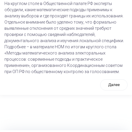
На круглом столе в Общественной палате РФ эксперты
обсудили, какие математические подходы применимы к
анализу выборов и где проходят границы их использования.
Отдельное внимание было уделено тому, что формально
выявленные отклонения от средних значений требуют
проверки с помощью сведений наблюдателей,
документального анализа и изучения локальной специфики.
Подробнее – в материале НОМ по итогам круглого стола
«Методы математического анализа электоральных
процессов: современные подходы и практическое
применение», организованного Координационным советом
при ОП РФ по общественному контролю за голосованием.
Далее
tps://www.high-endrolex.com/26