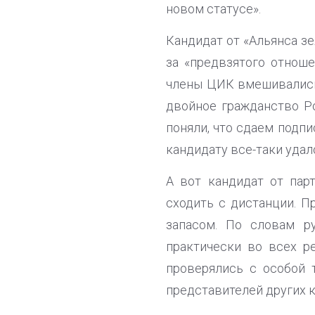
новом статусе».
Кандидат от «Альянса з
за «предвзятого отнош
члены ЦИК вмешивались 
двойное гражданство Р
поняли, что сдаем подпис
кандидату все-таки удало
А вот кандидат от пар
сходить с дистанции. П
запасом. По словам р
практически во всех р
проверялись с особой 
представителей других 