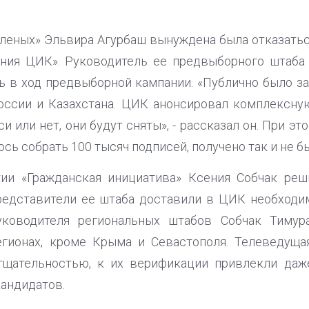
еленых» Эльвира Агурбаш вынуждена была отказаться
ения ЦИК». Руководитель ее предвыборного штаба 
в ход предвыборной кампании. «Публично было за
оссии и Казахстана. ЦИК анонсировал комплексную
и или нет, они будут сняты», - рассказал он. При э
сь собрать 100 тысяч подписей, получено так и не б
тии «Гражданская инициатива» Ксения Собчак ре
редставители ее штаба доставили в ЦИК необходи
уководителя региональных штабов Собчак Тимура
егионах, кроме Крыма и Севастополя. Телеведущая
тщательностью, к их верификации привлекли даж
кандидатов.