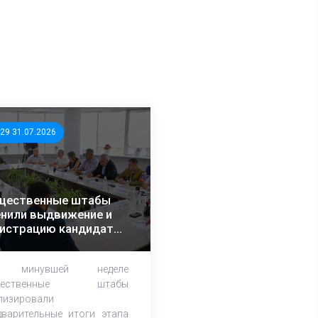
:29 31.07.2026
щественные штабы
нили выдвижение и
гистрацию кандидатов
егионах
 минувшей неделе
щественные штабы
лизировали
дварительные итоги этапа