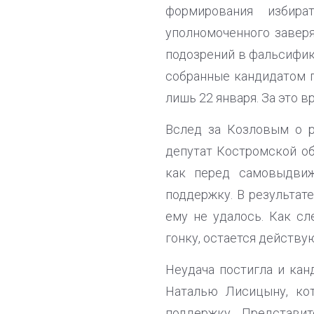
формирования избира
уполномоченного заверя
подозрений в фальсифик
собранные кандидатом п
лишь 22 января. За это 
Вслед за Козловым о 
депутат Костромской о
как перед самовыдвиж
поддержку. В результат
ему не удалось. Как с
гонку, остается действу
Неудача постигла и кан
Наталью Лисицыну, ко
поддержку. Представи