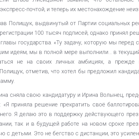
экспресс-почтой, и теперь их местонахождение неиз
ав Полищук, выдвинутый от Партии социальных реф
регистрации 100 тысяч подписей, однако принял ре
главы государства. «Ту задачу, которую мы перед с
ашим идеям, мы в полной мере выполнили… в текущи
аться не на своих личных амбициях, а прежде в
л Полищук, отметив, что хотел бы предложил кандид
амму.
ина сняла свою кандидатуру и Ирина Волынец, пре
: «Я приняла решение прекратить своё баллотиров
него. Я делаю это в поддержку действующего през
нии, так и в будущей работе на новом сроке пре
ю с детьми. Это не бегство с дистанции, это усиле