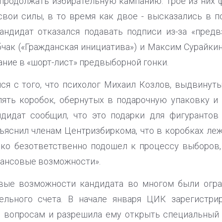
родолжать избирательную кампанию. Трое из них 
 свои силы, в то время как двое - высказались в
андидат отказался подавать подписи из-за «пред
чак («Гражданская инициатива») и Максим Сурайки
ание в «шорт-лист» предвыборной гонки.
ся с того, что психолог Михаил Козлов, выдвинут
пять коробок, обернутых в подарочную упаковку и
ндидат сообщил, что это подарки для фигурантов 
ъяснил членам Центризбиркома, что в коробках леж
ько безответственно подошел к процессу выборов
нансовые возможности».
вые возможности кандидата во многом были огра
ельного счета. В начале января ЦИК зарегистри
 вопросам и разрешила ему открыть специальный 