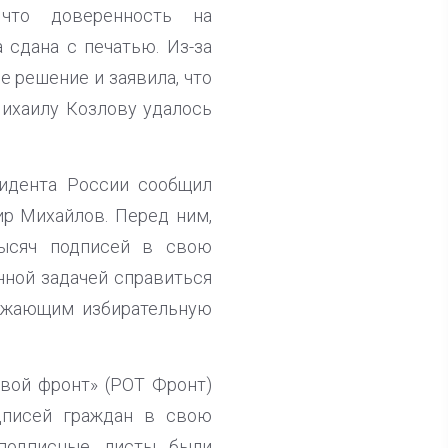
 что доверенность на
 сдана с печатью. Из-за
 решение и заявила, что
Михаилу Козлову удалось
идента России сообщил
р Михайлов. Перед ним,
тысяч подписей в свою
нной задачей справиться
олжающим избирательную
овой фронт» (РОТ Фронт)
дписей граждан в свою
 подписные листы были