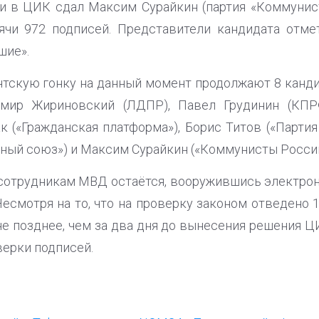
и в ЦИК сдал Максим Сурайкин (партия «Коммунист
ячи 972 подписей. Представители кандидата отмет
шие».
нтскую гонку на данный момент продолжают 8 кан
имир Жириновский (ЛДПР), Павел Грудинин (КПРФ
ак («Гражданская платформа»), Борис Титов («Партия
ный союз») и Максим Сурайкин («Коммунисты России
сотрудникам МВД остаётся, вооружившись электро
есмотря на то, что на проверку законом отведено 
 не позднее, чем за два дня до вынесения решения 
верки подписей.