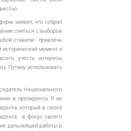
вестно.
орм, заявил, что собрал
шение сняться с выборов
обой ставили - привлечь
й исторический момент я
сего, учесть интересы
ату Путину использовать
дседатель Национального
ание в президенты. Я не
идента, который в своей
зидента… в фокус своего
ние дальнейшей работы в