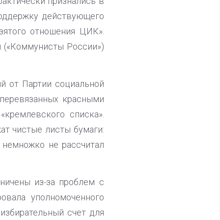
фактически признались в
 поддержку действующего
взятого отношения ЦИК».
н («Коммунисты России»)
ый от Партии социальной
 перевязанных красными
«кремлевского списка».
ат чистые листы бумаги:
, немножко не рассчитал
ничены из-за проблем с
ровала уполномоченного
избирательный счет для