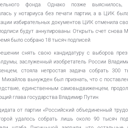
тельного фонда. Однако позже выяснилось,
лась у нотариуса без печати партии, а в ЦИК была
ации избирательных документов ЦИК отменила свое
одписи будут аннулированы. Открыть счет снова 
время было собрано 18 тысяч подписей.
решении снять свою кандидатуру с выборов през
блдумы, заслуженный изобретатель России Владими
енцем, стояла непростая задача собрать 300 
е Михайлов вынужден был признать, что с поставле
ледствие, единственным самовыдвиженцем, прод
ющий глава государства Владимир Путин.
дидата от партии «Российский объединенный труд
торой удалось собрать лишь около 90 тысяч по
тели штаба Лисицыной заявили, что остальные